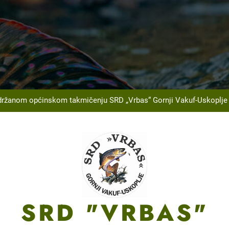
Na Ribarskom Domu Lnište održan tradicionalni izle
U saradnji sa JU Centar za sport, kulturu i obrazovanje, 
Na spin stazi Carski 
ržanom općinskom takmičenju SRD „Vrbas“ Gornji Vakuf-Uskoplje u 
Na Ribarskom Domu Lnište održan tradicionalni izle
U saradnji sa JU Centar za sport, kulturu i obrazovanje, 
Na spin stazi Carski 
ržanom općinskom takmičenju SRD „Vrbas“ Gornji Vakuf-Uskoplje u 
SRD "VRBAS"
Na Ribarskom Domu Lnište održan tradicionalni izle