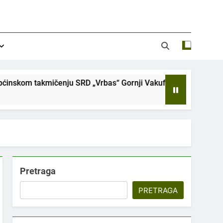
takmičenju SRD „Vrbas“ Gornji Vakuf-Uskoplje u disciplini ulo
Pretraga
PRETRAGA