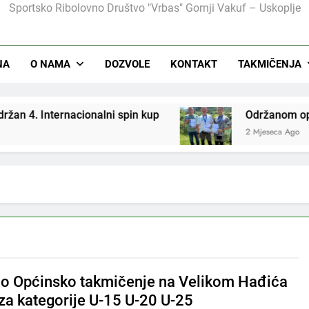
Sportsko Ribolovno Društvo "Vrbas" Gornji Vakuf – Uskoplje
NA
O NAMA
DOZVOLE
KONTAKT
TAKMIČENJA
 Internacionalni spin kup
Održanom općinskom 
2 Mjeseca Ago
o Općinsko takmičenje na Velikom Hađića
 za kategorije U-15 U-20 U-25