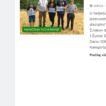
Admin
U nedjelj
jezeruodr
disciplin
TAKMIČENJA PLOVKARENJE
Ž,nakon d
1.Šumar 
Dario-129
Kategorij
Pročitaj vi