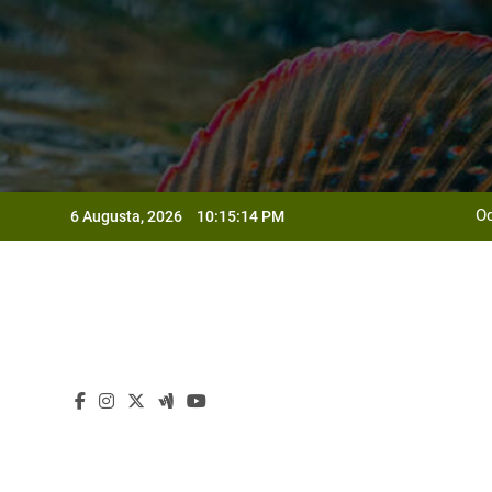
Skip
to
content
Od
6 Augusta, 2026
10:15:15 PM
Od