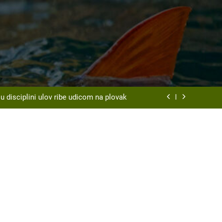
t Srd “Vrbas ” Gornji Vakuf – Uskoplje
organizuje tradicionalnu Ribarsku večer
Most održan 4. Internacionalni spin kup
disciplini ulov ribe udicom na plovak
t Srd “Vrbas ” Gornji Vakuf – Uskoplje
organizuje tradicionalnu Ribarsku večer
Most održan 4. Internacionalni spin kup
disciplini ulov ribe udicom na plovak
t Srd “Vrbas ” Gornji Vakuf – Uskoplje