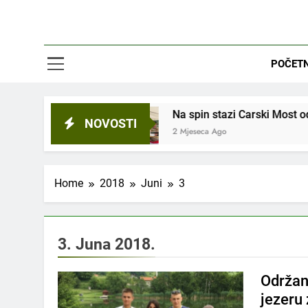
POČET
rsku večer
Na spin stazi Carski Most održan 4.
NOVOSTI
2 Mjeseca Ago
Home
2018
Juni
3
3. Juna 2018.
Održan
jezeru