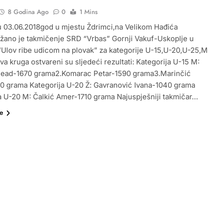
8 Godina Ago
0
1 Mins
u 03.06.2018god u mjestu Ždrimci,na Velikom Hađića
žano je takmičenje SRD “Vrbas” Gornji Vakuf-Uskoplje u
i“Ulov ribe udicom na plovak” za kategorije U-15,U-20,U-25,M
va kruga ostvareni su sljedeći rezultati: Kategorija U-15 M:
Sead-1670 grama2.Komarac Petar-1590 grama3.Marinčić
0 grama Kategorija U-20 Ž: Gavranović Ivana-1040 grama
a U-20 M: Čalkić Amer-1710 grama Najuspješniji takmičar…
še