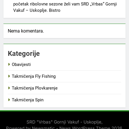
početak ribolovne sezone želi vam SRD „Vrbas“ Gornji
Vakuf – Uskoplje. Bistro
Nema komentara.
Kategorije
Obavijesti
Takmičenja Fly Fishing
Takmičenja Plovkarenje
Takmičenja Spin
SRD "Vrbas" Gornji Vakuf - Uskoplje,
Powered by Newsmatic - News WordPress Theme 2026.