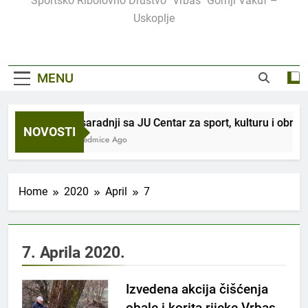
Sportsko Ribolovno Društvo "Vrbas" Gornji Vakuf –
Uskoplje
MENU
U saradnji sa JU Centar za sport, kulturu i obraz
NOVOSTI
3 Sedmice Ago
Home
2020
April
7
7. Aprila 2020.
Izvedena akcija čišćenja
obale i korita rijeke Vrbas