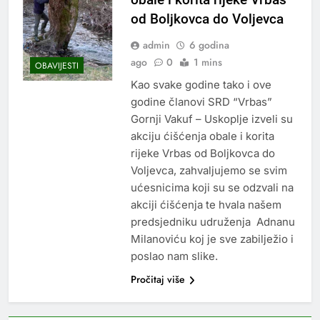
od Boljkovca do Voljevca
admin
6 godina
ago
0
1 mins
OBAVIJESTI
Kao svake godine tako i ove
godine članovi SRD “Vrbas”
Gornji Vakuf – Uskoplje izveli su
akciju ćišćenja obale i korita
rijeke Vrbas od Boljkovca do
Voljevca, zahvaljujemo se svim
ućesnicima koji su se odzvali na
akciji ćišćenja te hvala našem
predsjedniku udruženja Adnanu
Milanoviću koj je sve zabilježio i
poslao nam slike.
Pročitaj više