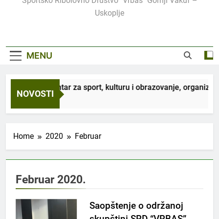
Sportsko Ribolovno Društvo "Vrbas" Gornji Vakuf –
Uskoplje
MENU
radnji sa JU Centar za sport, kulturu i obrazovanje, organizuje
NOVOSTI
dmice Ago
Home
2020
Februar
Februar 2020.
Saopštenje o održanoj
skupštini SRD “VRBAS”