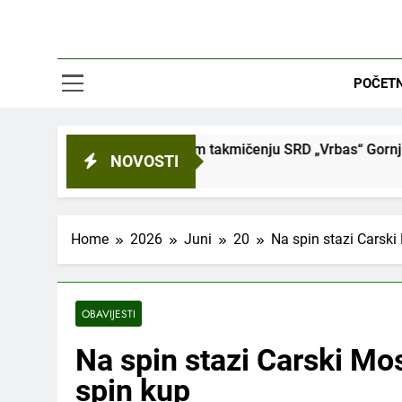
POČET
m takmičenju SRD „Vrbas“ Gornji Vakuf-Uskoplje u disciplini 
NOVOSTI
Home
2026
Juni
20
Na spin stazi Carski
OBAVIJESTI
Na spin stazi Carski Mos
spin kup