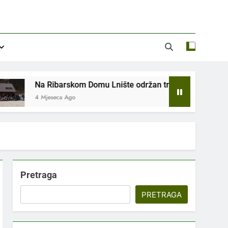
t Srd “Vrbas ” Gornji Vakuf – Uskoplje
Lnište održan tradicionalni izlet Srd “Vrbas ” Gornji Vakuf – 
Pretraga
PRETRAGA