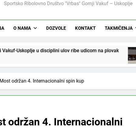
Sportsko Ribolovno Društvo "Vrbas" Gornji Vakuf – Uskoplje
Na Ribarskom Domu Lnište održan tradicionalni izle
NA
O NAMA
DOZVOLE
KONTAKT
TAKMIČENJA
ulov ribe udicom na plovak
Na Ribarskom Domu 
4 Mjeseca Ago
 Most održan 4. Internacionalni spin kup
t održan 4. Internacionalni