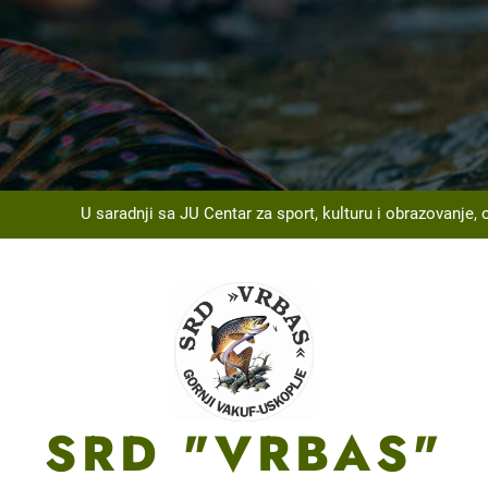
Na Ribarskom Domu Lnište održan tradicionalni izle
U saradnji sa JU Centar za sport, kulturu i obrazovanje, 
Na spin stazi Carski 
ržanom općinskom takmičenju SRD „Vrbas“ Gornji Vakuf-Uskoplje u 
Na Ribarskom Domu Lnište održan tradicionalni izle
U saradnji sa JU Centar za sport, kulturu i obrazovanje, 
Na spin stazi Carski 
SRD "VRBAS"
ržanom općinskom takmičenju SRD „Vrbas“ Gornji Vakuf-Uskoplje u 