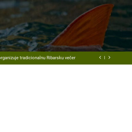
t Srd “Vrbas ” Gornji Vakuf – Uskoplje
organizuje tradicionalnu Ribarsku večer
Most održan 4. Internacionalni spin kup
disciplini ulov ribe udicom na plovak
t Srd “Vrbas ” Gornji Vakuf – Uskoplje
organizuje tradicionalnu Ribarsku večer
Most održan 4. Internacionalni spin kup
disciplini ulov ribe udicom na plovak