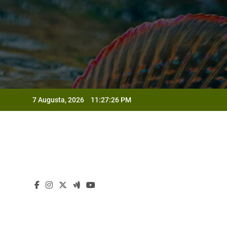
Skip
to
content
7 Augusta, 2026
11:27:28 PM
Od
Od