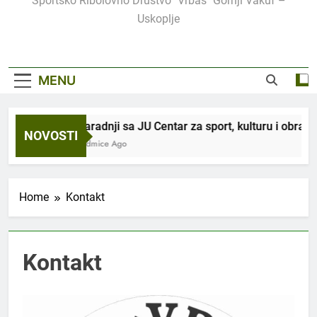
Sportsko Ribolovno Društvo "Vrbas" Gornji Vakuf –
Uskoplje
MENU
U saradnji sa JU Centar za sport, kulturu i obrazo
NOVOSTI
3 Sedmice Ago
Home
Kontakt
Kontakt