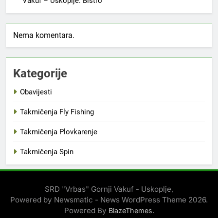
Vakuf – Uskoplje. Bistro
Nema komentara.
Kategorije
Obavijesti
Takmičenja Fly Fishing
Takmičenja Plovkarenje
Takmičenja Spin
SRD "Vrbas" Gornji Vakuf - Uskoplje,
Powered by Newsmatic - News WordPress Theme 2026.
Powered By
.
BlazeThemes