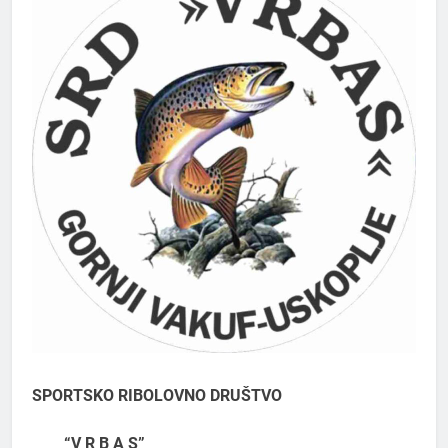
SPORTSKO RIBOLOVNO DRUŠTVO
“V R B A S”