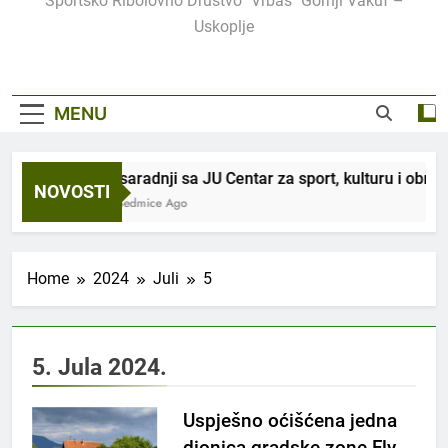
Sportsko Ribolovno Društvo "Vrbas" Gornji Vakuf –
Uskoplje
MENU
U saradnji sa JU Centar za sport, kulturu i obraz
NOVOSTI
3 Sedmice Ago
Home
2024
Juli
5
5. Jula 2024.
Uspješno oćišćena jedna
dionica gradske zone Fly