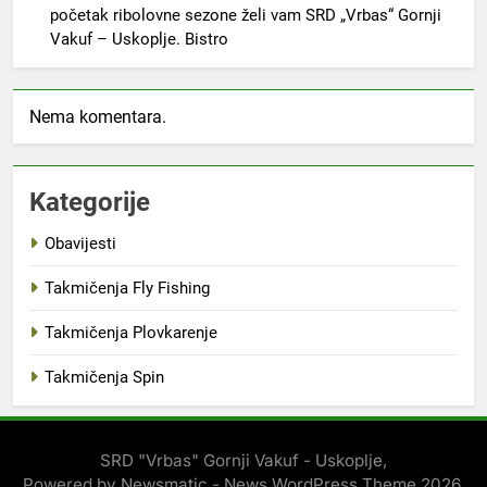
početak ribolovne sezone želi vam SRD „Vrbas“ Gornji
Vakuf – Uskoplje. Bistro
Nema komentara.
Kategorije
Obavijesti
Takmičenja Fly Fishing
Takmičenja Plovkarenje
Takmičenja Spin
SRD "Vrbas" Gornji Vakuf - Uskoplje,
Powered by Newsmatic - News WordPress Theme 2026.