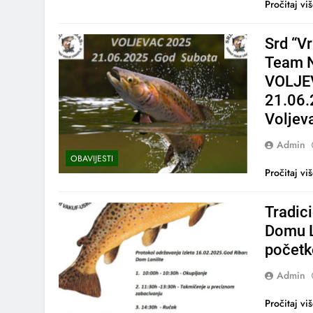
Pročitaj vi
Srd “V
Team N
VOLJEV
21.06.
Voljev
Admin
OBAVIJESTI
Pročitaj vi
Tradici
Domu L
početk
Admin
Pročitaj vi