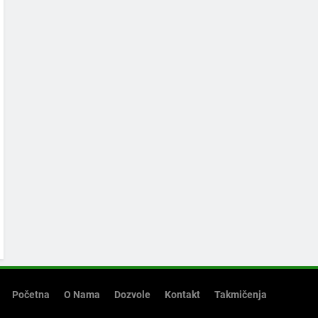
Početna
O Nama
Dozvole
Kontakt
Takmičenja