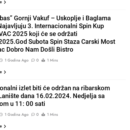
še
rbas” Gornji Vakuf – Uskoplje i Baglama
ajavljuju 3. Internacionalni Spin Kup
AC 2025 koji će se održati
2025.God Subota Spin Staza Carski Most
ac Dobro Nam Došli Bistro
1 Godina Ago
0
1 Mins
še
onalni izlet biti će održan na ribarskom
anište dana 16.02.2024. Nedjelja sa
om u 11: 00 sati
1 Godina Ago
0
1 Mins
še