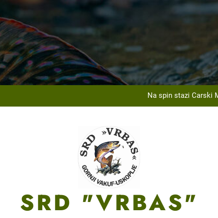
Na Ribarskom Domu Lnište održan tradicionalni izle
U saradnji sa JU Centar za sport, kulturu i obrazovanje, 
Na spin stazi Carski 
ržanom općinskom takmičenju SRD „Vrbas“ Gornji Vakuf-Uskoplje u 
Na Ribarskom Domu Lnište održan tradicionalni izle
U saradnji sa JU Centar za sport, kulturu i obrazovanje, 
Na spin stazi Carski 
SRD "VRBAS"
ržanom općinskom takmičenju SRD „Vrbas“ Gornji Vakuf-Uskoplje u 