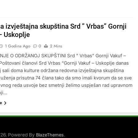
 izvještajna skupština Srd ” Vrbas” Gornji
– Uskoplje
1 Godina Ago
0
2 Mins
JE O ODRŽANOJ SKUPŠTINI Srd ” Vrbas” Gornji Vakuf –
Poštovani članovi Srd Vrbas “Gornji Vakuf – Uskoplje danas
oj sali doma kulture održana redovna izvještajna skupština
uženja prisutna 74 člana tako da smo imali kvorum da se sve
vnog reda usvoje bez smetnji želimo uspješan rad upravnom
oji…
še
026. Powered By
.
BlazeThemes