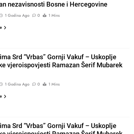
an nezavisnosti Bosne i Hercegovine
1 Godina Ago
0
1 Mins
še
ima Srd “Vrbas” Gornji Vakuf – Uskoplje
ke vjeroispovjesti Ramazan Šerif Mubarek
1 Godina Ago
0
1 Mins
še
ima Srd “Vrbas” Gornji Vakuf – Uskoplje
ke vjeroispovjesti Ramazan Šerif Mubarek