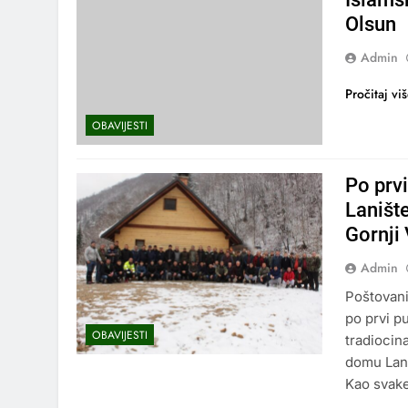
Olsun
Admin
Pročitaj vi
OBAVIJESTI
Po prv
Lanište
Gornji
Admin
Poštovani
po prvi p
OBAVIJESTI
tradiocin
domu Lani
Kao svake