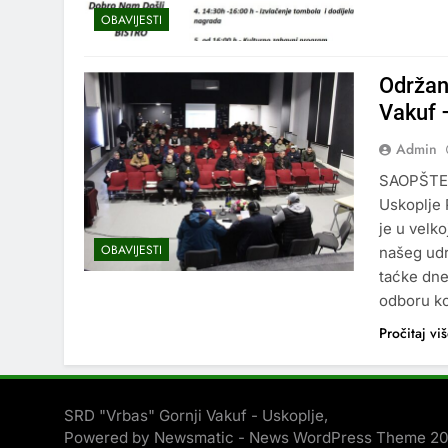
OBAVIJESTI
Održana
Vakuf 
Admin
SAOPŠTEN
Uskoplje 
je u velk
OBAVIJESTI
našeg udr
taćke dne
odboru k
Pročitaj vi
SRD "Vrbas" Gornji Vakuf - Uskoplje,
Powered by Newsmatic - News WordPress Theme 2