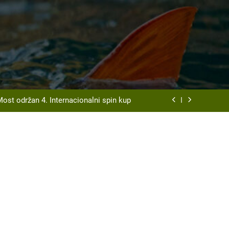
t Srd “Vrbas ” Gornji Vakuf – Uskoplje
organizuje tradicionalnu Ribarsku večer
Most održan 4. Internacionalni spin kup
disciplini ulov ribe udicom na plovak
t Srd “Vrbas ” Gornji Vakuf – Uskoplje
organizuje tradicionalnu Ribarsku večer
Most održan 4. Internacionalni spin kup
disciplini ulov ribe udicom na plovak