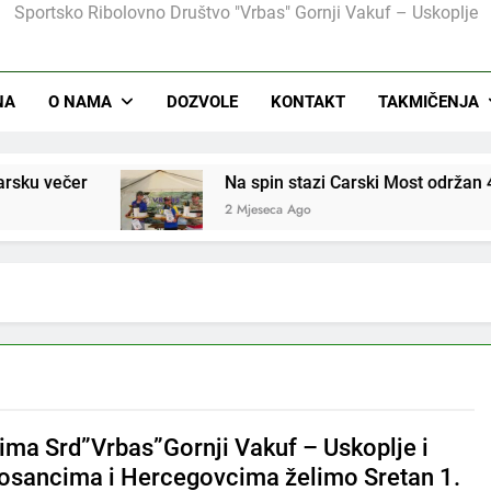
Sportsko Ribolovno Društvo "Vrbas" Gornji Vakuf – Uskoplje
Na Ribarskom Domu Lnište održan tradicionalni izle
NA
O NAMA
DOZVOLE
KONTAKT
TAKMIČENJA
Na spin stazi Carski Most održan 4. Internaci
2 Mjeseca Ago
ima Srd”Vrbas”Gornji Vakuf – Uskoplje i
osancima i Hercegovcima želimo Sretan 1.