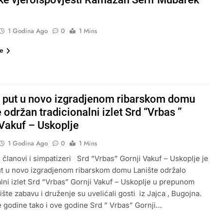
1 Godina Ago
0
1 Mins
še
i put u novo izgradjenom ribarskom domu
 održan tradicionalni izlet Srd “Vrbas ”
 Vakuf – Uskoplje
1 Godina Ago
0
1 Mins
 članovi i simpatizeri Srd “Vrbas” Gornji Vakuf – Uskoplje je
ut u novo izgradjenom ribarskom domu Lanište održalo
alni izlet Srd “Vrbas” Gornji Vakuf – Uskoplje u prepunom
šte zabavu i druženje su uvelićali gosti iz Jajca , Bugojna.
 godine tako i ove godine Srd ” Vrbas” Gornji…