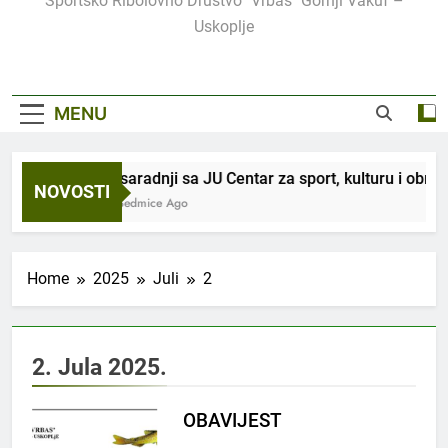
Sportsko Ribolovno Društvo "Vrbas" Gornji Vakuf –
Uskoplje
MENU
U saradnji sa JU Centar za sport, kulturu i obraz
NOVOSTI
3 Sedmice Ago
Home
2025
Juli
2
2. Jula 2025.
OBAVIJEST