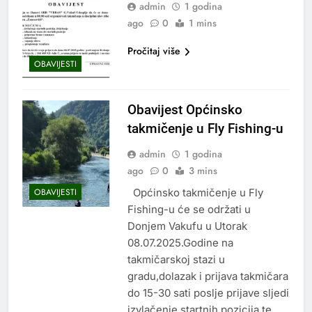
admin
1 godina
ago
0
1 mins
Pročitaj više
OBAVIJESTI
Obavijest Općinsko
takmičenje u Fly Fishing-u
admin
1 godina
ago
0
3 mins
Općinsko takmičenje u Fly
OBAVIJESTI
Fishing-u će se održati u
Donjem Vakufu u Utorak
08.07.2025.Godine na
takmičarskoj stazi u
gradu,dolazak i prijava takmičara
do 15-30 sati poslje prijave sljedi
izvlačenje startnih pozicija te