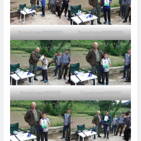
FocusArea=001000010
FocusArea=000001000
FocusArea=101110110
FocusArea=101011011