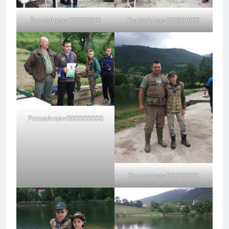
FocusArea=100010010
FocusArea=001001000
FocusArea=000000000
FocusArea=000100011