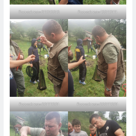
FocusArea=011010010
FocusArea=100110111
FocusArea=001111001
FocusArea=000111001