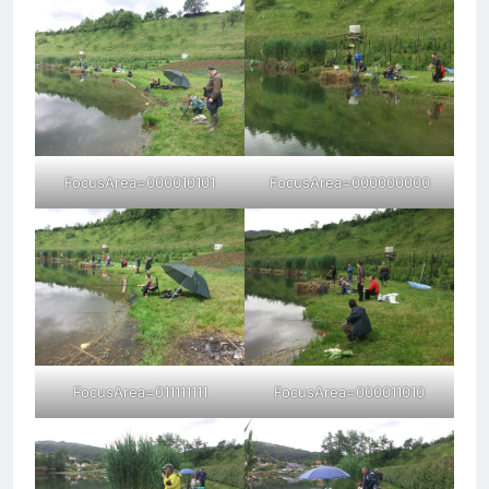
FocusArea=000010101
FocusArea=000000000
FocusArea=011111111
FocusArea=000011010