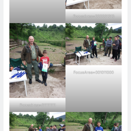
FocusArea=000001010
FocusArea=001011000
FocusArea=011111111