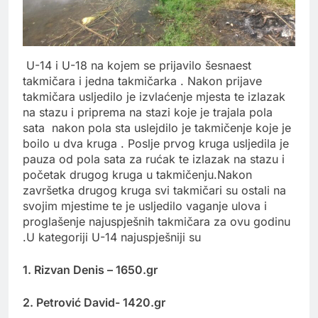
U-14 i U-18 na kojem se prijavilo šesnaest
takmičara i jedna takmičarka . Nakon prijave
takmičara usljedilo je izvlaćenje mjesta te izlazak
na stazu i priprema na stazi koje je trajala pola
sata nakon pola sta uslejdilo je takmičenje koje je
boilo u dva kruga . Poslje prvog kruga usljedila je
pauza od pola sata za rućak te izlazak na stazu i
početak drugog kruga u takmičenju.Nakon
završetka drugog kruga svi takmičari su ostali na
svojim mjestime te je usljedilo vaganje ulova i
proglašenje najuspješnih takmičara za ovu godinu
.U kategoriji U-14 najuspješniji su
1. Rizvan Denis – 1650.gr
2. Petrović David- 1420.gr