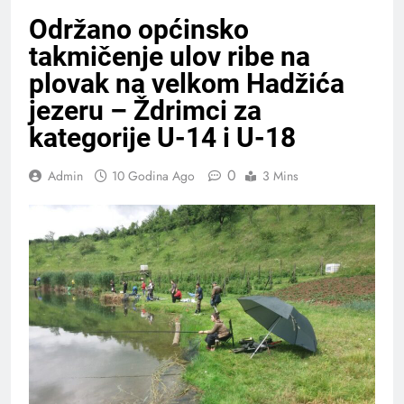
Održano općinsko
takmičenje ulov ribe na
plovak na velkom Hadžića
jezeru – Ždrimci za
kategorije U-14 i U-18
0
Admin
10 Godina Ago
3 Mins