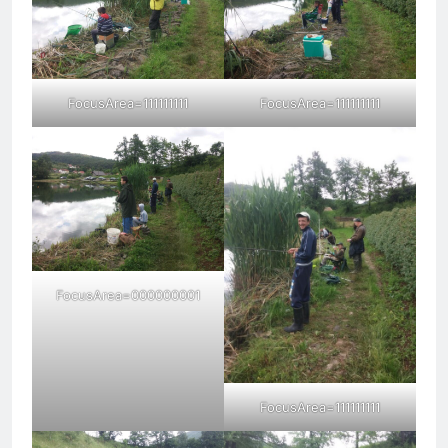
FocusArea=111111111
FocusArea=111111111
FocusArea=000000001
FocusArea=111111111