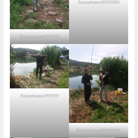
FocusArea=001011001
FocusArea=011011011
FocusArea=011111111
FocusArea=000000001