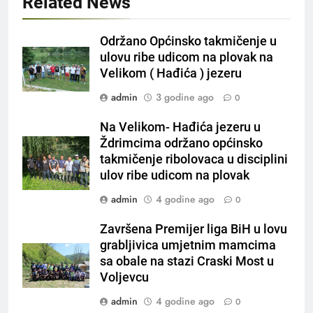
Related News
Održano Općinsko takmičenje u
ulovu ribe udicom na plovak na
Velikom ( Hađića ) jezeru
admin
3 godine ago
0
Na Velikom- Hađića jezeru u
Ždrimcima održano općinsko
takmičenje ribolovaca u disciplini
ulov ribe udicom na plovak
admin
4 godine ago
0
Završena Premijer liga BiH u lovu
grabljivica umjetnim mamcima
sa obale na stazi Craski Most u
Voljevcu
admin
4 godine ago
0