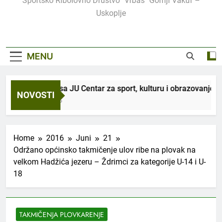
Sportsko Ribolovno Društvo "Vrbas" Gornji Vakuf –
Uskoplje
MENU
saradnji sa JU Centar za sport, kulturu i obrazovanje, organizu
NOVOSTI
Sedmice Ago
Home
2016
Juni
21
Održano općinsko takmičenje ulov ribe na plovak na
velkom Hadžića jezeru – Ždrimci za kategorije U-14 i U-
18
TAKMIČENJA PLOVKARENJE