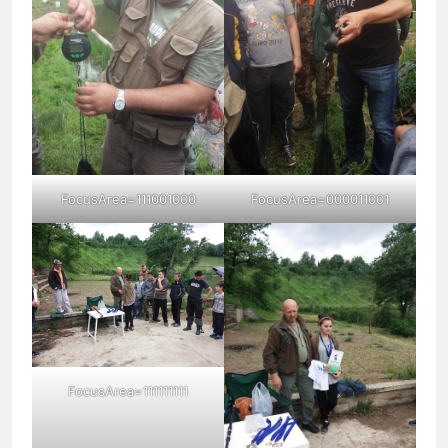
FocusArea=111001000
FocusArea=000011001
FocusArea=111111111