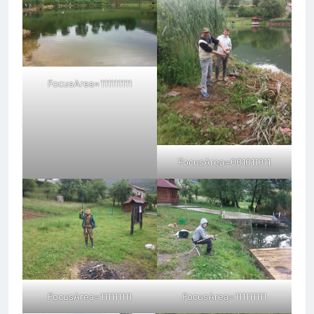
FocusArea=111111111
FocusArea=001011011
FocusArea=111111111
FocusArea=111111111