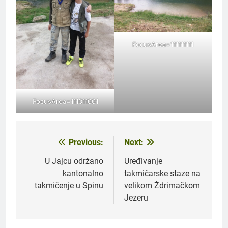
FocusArea=111111111
FocusArea=111011001
Previous:
Next:
Navigacija
članaka
U Jajcu održano
Uređivanje
kantonalno
takmičarske staze na
takmičenje u Spinu
velikom Ždrimačkom
Jezeru