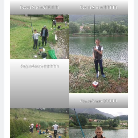
FocusArea=011011111
FocusArea=111111111
FocusArea=011111111
FocusArea=111111111