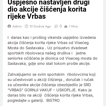
Uspješno nastavljen drugi
dio akcije čišćenja korita
rijeke Vrbas
0
Admin
10 Godina Ago
1 Mins
I danas kao i prošlog vikenda uspješno izvedena
akcija čišćenja korita rijeke Vrbas od Visećeg
Mosta do Sastavaka . Uz prisustvo dvadeset
sportskih ribolovaca našeg društva i jedne
seniorke očišćena je dionica od Viseceg mosta do
Sastavaka, gdje smo stali tokom prošle akcije.
Zahvaljujemo se svim sportskim ribolovcima koji
su učestvovali u akciji čišćenja , doručak i ručak
za učesnike akcije čišćenja obezbjedilo je SRD
“VRBAS” GORNJI VAKUF – USKOPLJE. Kako je
danas bilo na akciji čišćenja korita rijeke Vrbas,
pogledajte u galeriji. BISTRO