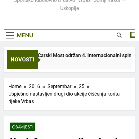
Sportsko Ribolovno Društvo "Vrbas" Gornji Vakuf –
Uskoplje
MENU
Na spin stazi Carski Most održan 4. Internacionalni spin kup
NOVOSTI
2 Mjeseca Ago
Home
2016
Septembar
25
Uspješno nastavljen drugi dio akcije čišćenja korita
rijeke Vrbas
OBAVIJESTI