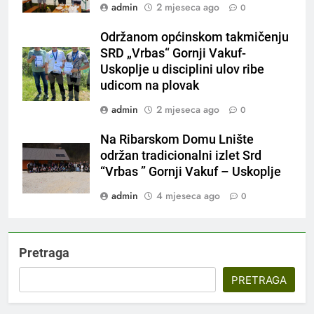
admin
2 mjeseca ago
0
Održanom općinskom takmičenju
SRD „Vrbas“ Gornji Vakuf-
Uskoplje u disciplini ulov ribe
udicom na plovak
admin
2 mjeseca ago
0
Na Ribarskom Domu Lnište
održan tradicionalni izlet Srd
“Vrbas ” Gornji Vakuf – Uskoplje
admin
4 mjeseca ago
0
Pretraga
PRETRAGA