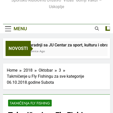
Sportsko Ribolovno Društvo "Vrbas" Gornji Vakuf –
Uskoplje
MENU
U saradnji sa JU Centar za sport, kulturu i obrazo
NOVOSTI
3 Sedmice Ago
Home
2018
Oktobar
3
Takmičenje u Fly Fishingu za sve kategorije
06.10.2018.godine Subota
TAKMIČENJA FLY FISHING