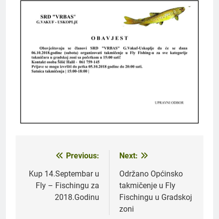
Previous:
Next:
Navigacija
članaka
Kup 14.Septembar u
Održano Općinsko
Fly – Fischingu za
takmičenje u Fly
2018.Godinu
Fischingu u Gradskoj
zoni