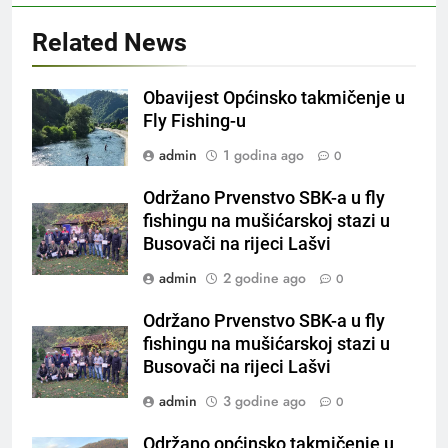
Related News
Obavijest Općinsko takmičenje u
Fly Fishing-u
admin
1 godina ago
0
Održano Prvenstvo SBK-a u fly
fishingu na mušićarskoj stazi u
Busovači na rijeci Lašvi
admin
2 godine ago
0
Održano Prvenstvo SBK-a u fly
fishingu na mušićarskoj stazi u
Busovači na rijeci Lašvi
admin
3 godine ago
0
Održano općinsko takmičenje u