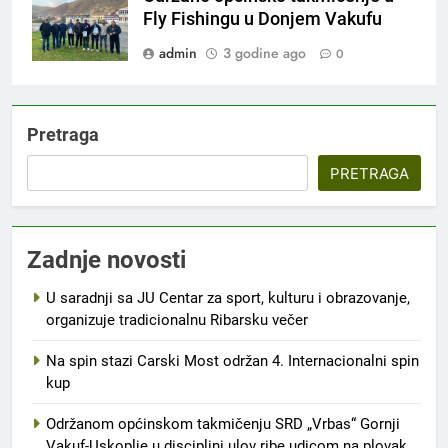
Fly Fishingu u Donjem Vakufu
admin
3 godine ago
0
Pretraga
PRETRAGA
Zadnje novosti
U saradnji sa JU Centar za sport, kulturu i obrazovanje,
organizuje tradicionalnu Ribarsku večer
Na spin stazi Carski Most održan 4. Internacionalni spin
kup
Održanom općinskom takmičenju SRD „Vrbas“ Gornji
Vakuf-Uskoplje u disciplini ulov ribe udicom na plovak