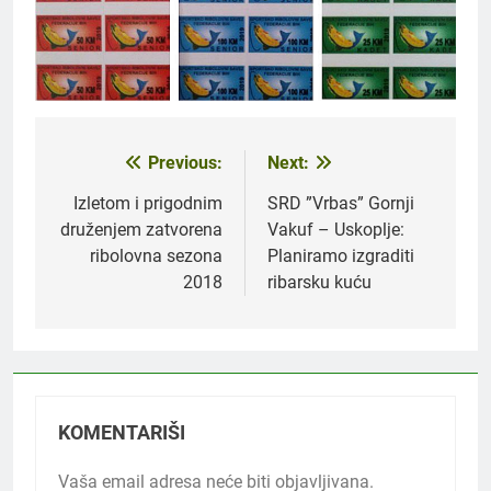
Previous:
Next:
Navigacija
članaka
Izletom i prigodnim
SRD ”Vrbas” Gornji
druženjem zatvorena
Vakuf – Uskoplje:
ribolovna sezona
Planiramo izgraditi
2018
ribarsku kuću
KOMENTARIŠI
Vaša email adresa neće biti objavljivana.