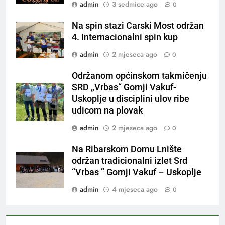
admin
3 sedmice ago
0
Na spin stazi Carski Most održan
4. Internacionalni spin kup
admin
2 mjeseca ago
0
Održanom općinskom takmičenju
SRD „Vrbas“ Gornji Vakuf-
Uskoplje u disciplini ulov ribe
udicom na plovak
admin
2 mjeseca ago
0
Na Ribarskom Domu Lnište
održan tradicionalni izlet Srd
“Vrbas ” Gornji Vakuf – Uskoplje
admin
4 mjeseca ago
0