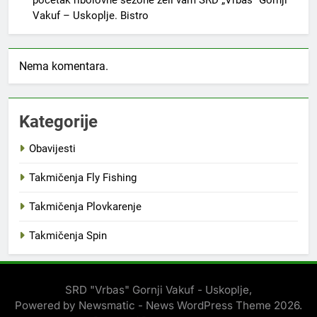
početak ribolovne sezone želi vam SRD „Vrbas“ Gornji
Vakuf – Uskoplje. Bistro
Nema komentara.
Kategorije
Obavijesti
Takmičenja Fly Fishing
Takmičenja Plovkarenje
Takmičenja Spin
SRD "Vrbas" Gornji Vakuf - Uskoplje,
Powered by Newsmatic - News WordPress Theme 2026.