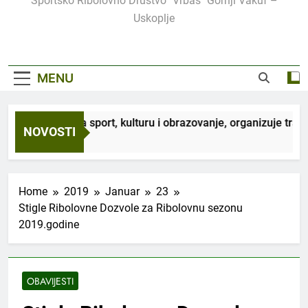
Sportsko Ribolovno Društvo "Vrbas" Gornji Vakuf –
Uskoplje
MENU
 sa JU Centar za sport, kulturu i obrazovanje, organizuje tradi
NOVOSTI
go
Home
2019
Januar
23
Stigle Ribolovne Dozvole za Ribolovnu sezonu
2019.godine
OBAVIJESTI