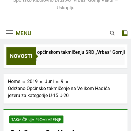
Sportsko Ribolovno Društvo "Vrbas" Gornji Vakuf –
Uskoplje
MENU
Održanom općinskom takmičenju SRD „Vrbas“ Gornji Vakuf-
NOVOSTI
2 Mjeseca Ago
Home
2019
Juni
9
Održano Općinsko takmičenje na Velikom Hađića
jezeru za kategorije U-15 U-20
TAKMIČENJA PLOVKARENJE