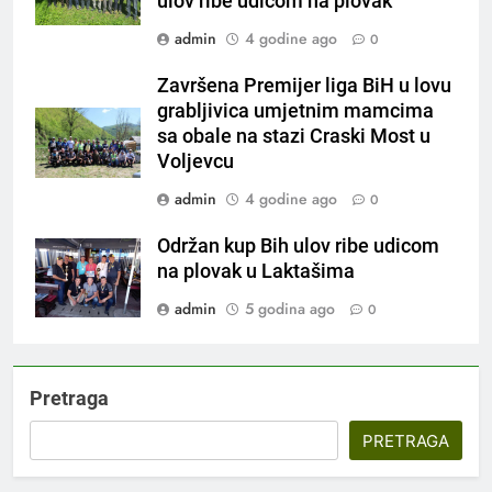
ulov ribe udicom na plovak
admin
4 godine ago
0
Završena Premijer liga BiH u lovu
grabljivica umjetnim mamcima
sa obale na stazi Craski Most u
Voljevcu
admin
4 godine ago
0
Održan kup Bih ulov ribe udicom
na plovak u Laktašima
admin
5 godina ago
0
Pretraga
PRETRAGA