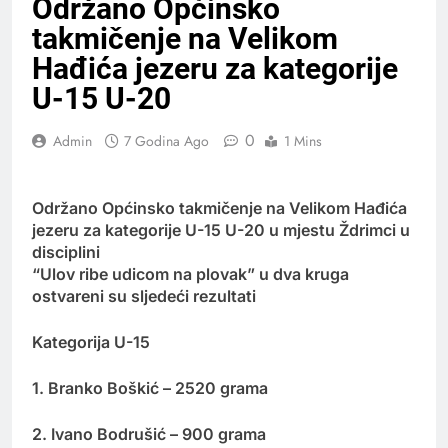
Održano Općinsko
takmičenje na Velikom
Hađića jezeru za kategorije
U-15 U-20
0
Admin
7 Godina Ago
1 Mins
Održano Općinsko takmičenje na Velikom Hađića
jezeru za kategorije U-15 U-20 u mjestu Ždrimci u
disciplini
“Ulov ribe udicom na plovak” u dva kruga
ostvareni su sljedeći rezultati
Kategorija U-15
1. Branko Boškić – 2520 grama
2. Ivano Bodrušić – 900 grama