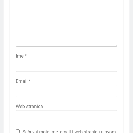
Ime
*
Email
*
Web stranica
Sačuvaj moje ime, email i web stranicu u ovom