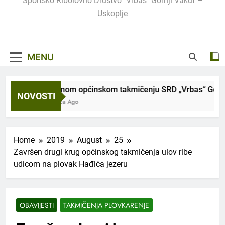
Sportsko Ribolovno Društvo "Vrbas" Gornji Vakuf –
Uskoplje
MENU
Održanom općinskom takmičenju SRD „Vrbas“ Gornji Va
NOVOSTI
2 Mjeseca Ago
Home
2019
August
25
Završen drugi krug općinskog takmičenja ulov ribe
udicom na plovak Hađića jezeru
OBAVIJESTI
TAKMIČENJA PLOVKARENJE