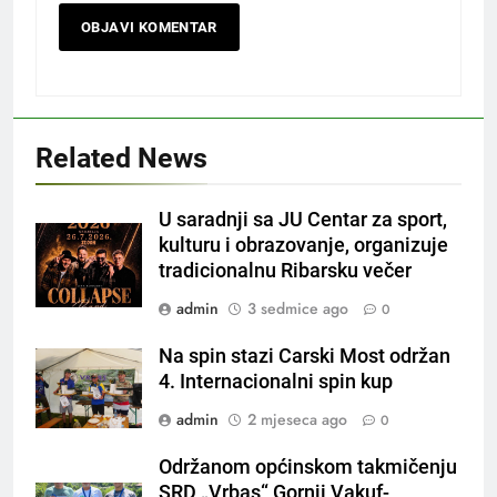
Related News
U saradnji sa JU Centar za sport,
kulturu i obrazovanje, organizuje
tradicionalnu Ribarsku večer
admin
3 sedmice ago
0
Na spin stazi Carski Most održan
4. Internacionalni spin kup
admin
2 mjeseca ago
0
Održanom općinskom takmičenju
SRD „Vrbas“ Gornji Vakuf-