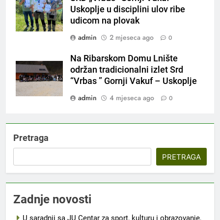
Uskoplje u disciplini ulov ribe
udicom na plovak
admin
2 mjeseca ago
0
Na Ribarskom Domu Lnište
održan tradicionalni izlet Srd
“Vrbas ” Gornji Vakuf – Uskoplje
admin
4 mjeseca ago
0
Pretraga
PRETRAGA
Zadnje novosti
U saradnji sa JU Centar za sport, kulturu i obrazovanje,