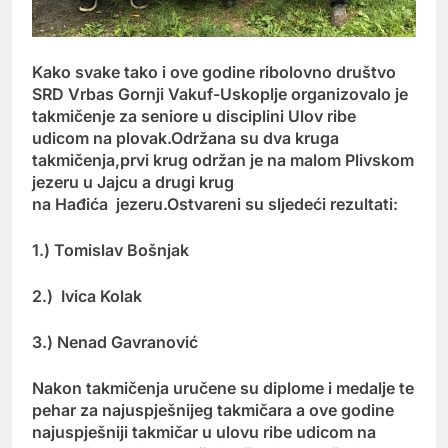
Kako svake tako i ove godine ribolovno društvo
SRD Vrbas Gornji Vakuf-Uskoplje organizovalo je
takmičenje za seniore u disciplini Ulov ribe
udicom na plovak.Održana su dva kruga
takmičenja,prvi krug održan je na malom Plivskom
jezeru u Jajcu a drugi krug
na Hađića jezeru.Ostvareni su sljedeći rezultati:
1.) Tomislav Bošnjak
2.) Ivica Kolak
3.) Nenad Gavranović
Nakon takmičenja uručene su diplome i medalje te
pehar za najuspješnijeg takmičara a ove godine
najuspješniji takmičar u ulovu ribe udicom na