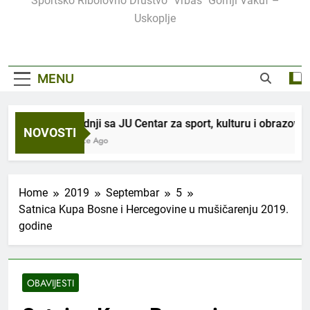
Sportsko Ribolovno Društvo "Vrbas" Gornji Vakuf –
Uskoplje
MENU
U saradnji sa JU Centar za sport, kulturu i obrazovanje
NOVOSTI
3 Sedmice Ago
Home
2019
Septembar
5
Satnica Kupa Bosne i Hercegovine u mušičarenju 2019.
godine
OBAVIJESTI