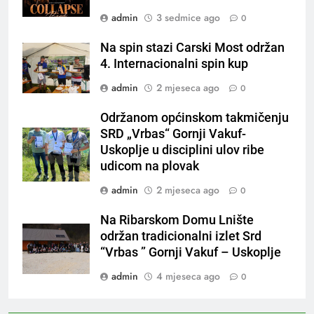
admin
3 sedmice ago
0
Na spin stazi Carski Most održan
4. Internacionalni spin kup
admin
2 mjeseca ago
0
Održanom općinskom takmičenju
SRD „Vrbas“ Gornji Vakuf-
Uskoplje u disciplini ulov ribe
udicom na plovak
admin
2 mjeseca ago
0
Na Ribarskom Domu Lnište
održan tradicionalni izlet Srd
“Vrbas ” Gornji Vakuf – Uskoplje
admin
4 mjeseca ago
0