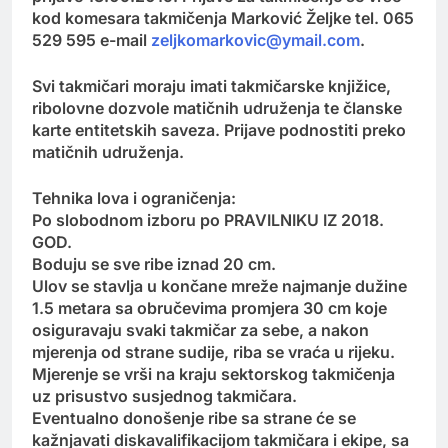
kod komesara takmičenja Marković Željke tel. 065
529 595 e-mail
zeljkomarkovic@ymail.com
.
Svi takmičari moraju imati takmičarske knjižice,
ribolovne dozvole matičnih udruženja te članske
karte entitetskih saveza. Prijave podnostiti preko
matičnih udruženja.
Tehnika lova i ograničenja:
Po slobodnom izboru po PRAVILNIKU IZ 2018.
GOD.
Boduju se sve ribe iznad 20 cm.
Ulov se stavlja u končane mreže najmanje dužine
1.5 metara sa obručevima promjera 30 cm koje
osiguravaju svaki takmičar za sebe, a nakon
mjerenja od strane sudije, riba se vraća u rijeku.
Mjerenje se vrši na kraju sektorskog takmičenja
uz prisustvo susjednog takmičara.
Eventualno donošenje ribe sa strane će se
kažnjavati diskavalifikacijom takmičara i ekipe, sa