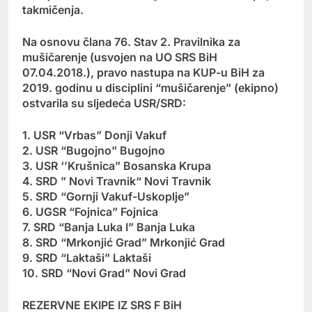
takmičenja.
Na osnovu člana 76. Stav 2. Pravilnika za
mušičarenje (usvojen na UO SRS BiH
07.04.2018.), pravo nastupa na KUP-u BiH za
2019. godinu u disciplini “mušičarenje” (ekipno)
ostvarila su sljedeća USR/SRD:
1. USR “Vrbas” Donji Vakuf
2. USR “Bugojno” Bugojno
3. USR ‘’Krušnica” Bosanska Krupa
4. SRD ” Novi Travnik“ Novi Travnik
5. SRD “Gornji Vakuf-Uskoplje”
6. UGSR “Fojnica” Fojnica
7. SRD “Banja Luka I” Banja Luka
8. SRD “Mrkonjić Grad” Mrkonjić Grad
9. SRD “Laktaši” Laktaši
10. SRD “Novi Grad” Novi Grad
REZERVNE EKIPE IZ SRS F BiH