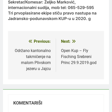
Sekretar/Komesar: Željko Marković,
internacionalni sudija, mob tel: 065-529-595
Tri prvoplasirane ekipe stiču pravo nastupa na
Jadransko-podunavskom KUP-u u 2020. g
Previous:
Next:
Navigacija
članaka
Održano kantonalno
Open Kup – Fly
takmičenje na
Fisching Srebreni
malom Plivskom
Princ 29.9.2019.god
jezeru u Jajcu
KOMENTARIŠI