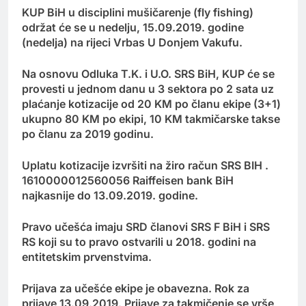
KUP BiH u disciplini mušičarenje (fly fishing)
održat će se u nedelju, 15.09.2019. godine
(nedelja) na rijeci Vrbas U Donjem Vakufu.
Na osnovu Odluka T.K. i U.O. SRS BiH, KUP će se
provesti u jednom danu u 3 sektora po 2 sata uz
plaćanje kotizacije od 20 KM po članu ekipe (3+1)
ukupno 80 KM po ekipi, 10 KM takmičarske takse
po članu za 2019 godinu.
Uplatu kotizacije izvršiti na žiro račun SRS BIH .
1610000012560056 Raiffeisen bank BiH
najkasnije do 13.09.2019. godine.
Pravo učešća imaju SRD članovi SRS F BiH i SRS
RS koji su to pravo ostvarili u 2018. godini na
entitetskim prvenstvima.
Prijava za učešće ekipe je obavezna. Rok za
prijave 13.09.2019. Prijave za takmičenje se vrše