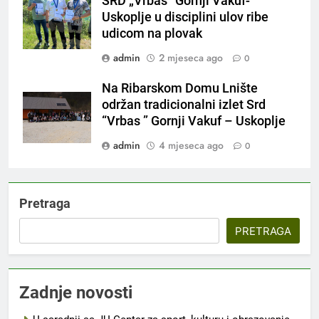
SRD „Vrbas“ Gornji Vakuf-
Uskoplje u disciplini ulov ribe
udicom na plovak
admin
2 mjeseca ago
0
Na Ribarskom Domu Lnište
održan tradicionalni izlet Srd
“Vrbas ” Gornji Vakuf – Uskoplje
admin
4 mjeseca ago
0
Pretraga
PRETRAGA
Zadnje novosti