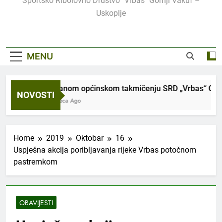
Sportsko Ribolovno Društvo "Vrbas" Gornji Vakuf –
Uskoplje
MENU
Održanom općinskom takmičenju SRD „Vrbas“ Gornji V
NOVOSTI
2 Mjeseca Ago
Home
2019
Oktobar
16
Uspješna akcija poribljavanja rijeke Vrbas potočnom
pastremkom
OBAVIJESTI