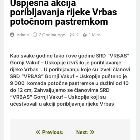
Uspješna akcija
poribljavanja rijeke Vrbas
potočnom pastremkom
0
Admin
7 Godina Ago
1 Mins
Kao svake godine tako i ove godine SRD “VRBAS”
Gornji Vakuf – Uskoplje izvršilo je poribljavanje
rijeke Vrbas . U poribljavanju koje su izveli članovi
SRD “VRBAS” Gornji Vakuf – Uskoplje pušteno je
9 000 komada potočne pastremke u dužini od 10
do 12 cm, Zahvaljujemo se članovima SRD
“VRBAS” Gornji Vakuf – Uskoplje koji su
ućestvovali u akciji poribljavnja rijeke Vrbas
Previous:
Next:
Navigacija