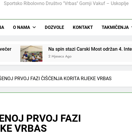
Sportsko Ribolovno Društvo "Vrbas" Gornji Vakuf – Uskoplje
NA
O NAMA
DOZVOLE
KONTAKT
TAKMIČENJA
n stazi Carski Most održan 4. Internacionalni spin kup
ca Ago
ŠENOJ PRVOJ FAZI ČIŠĆENJA KORITA RIJEKE VRBAS
ENOJ PRVOJ FAZI
EKE VRBAS