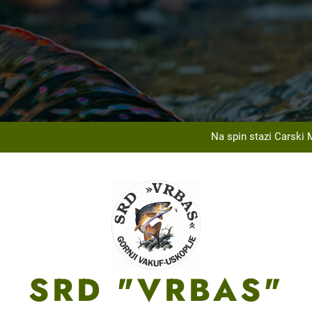
Na Ribarskom Domu Lnište održan tradicionalni izle
U saradnji sa JU Centar za sport, kulturu i obrazovanje, 
Na spin stazi Carski 
ržanom općinskom takmičenju SRD „Vrbas“ Gornji Vakuf-Uskoplje u 
Na Ribarskom Domu Lnište održan tradicionalni izle
U saradnji sa JU Centar za sport, kulturu i obrazovanje, 
Na spin stazi Carski 
ržanom općinskom takmičenju SRD „Vrbas“ Gornji Vakuf-Uskoplje u 
SRD "VRBAS"
Na Ribarskom Domu Lnište održan tradicionalni izle