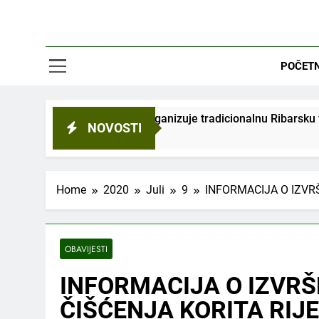
POČET
organizuje tradicionalnu Ribarsku večer
Na spi
NOVOSTI
2 Mjese
Home
2020
Juli
9
INFORMACIJA O IZVR
OBAVIJESTI
INFORMACIJA O IZVRŠ
ČIŠĆENJA KORITA RIJ