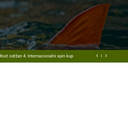
t Srd “Vrbas ” Gornji Vakuf – Uskoplje
organizuje tradicionalnu Ribarsku večer
Most održan 4. Internacionalni spin kup
disciplini ulov ribe udicom na plovak
t Srd “Vrbas ” Gornji Vakuf – Uskoplje
organizuje tradicionalnu Ribarsku večer
Most održan 4. Internacionalni spin kup
disciplini ulov ribe udicom na plovak
t Srd “Vrbas ” Gornji Vakuf – Uskoplje