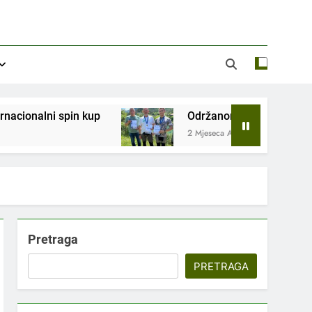
Održanom općinskom takmičenju SRD „Vrbas“ Gornji Vak
2 Mjeseca Ago
Pretraga
PRETRAGA