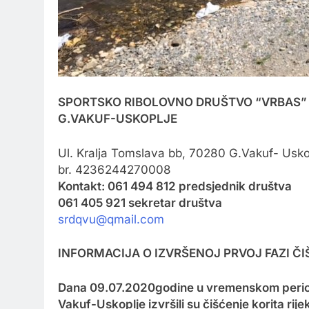
SPORTSKO RIBOLOVNO DRUŠTVO “VRBAS”
G.VAKUF-USKOPLJE
Ul. Kralja Tomslava bb, 70280 G.Vakuf- Usko
br. 4236244270008
Kontakt: 061 494 812 predsjednik društva
061 405 921 sekretar društva
srdqvu@qmail.com
INFORMACIJA O IZVRŠENOJ PRVOJ FAZI ČI
Dana 09.07.2020godine u vremenskom periodu
Vakuf-Uskoplje izvršili su čišćenje korita r