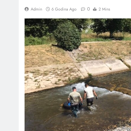
0
Admin
6 Godina Ago
2 Mins