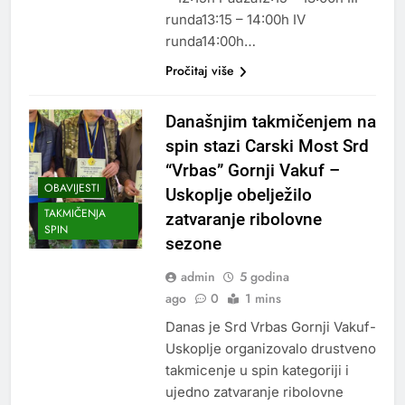
runda13:15 – 14:00h IV
runda14:00h…
Pročitaj više
Današnjim takmičenjem na
spin stazi Carski Most Srd
“Vrbas” Gornji Vakuf –
OBAVIJESTI
Uskoplje obelježilo
TAKMIČENJA
zatvaranje ribolovne
SPIN
sezone
admin
5 godina
ago
0
1 mins
Danas je Srd Vrbas Gornji Vakuf-
Uskoplje organizovalo drustveno
takmicenje u spin kategoriji i
ujedno zatvaranje ribolovne