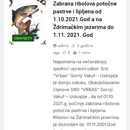
Zabrana ribolova potočne
pastrve i lipljena od
1.10.2021.God a na
Ždrimačkim jezerima do
1.11. 2021. God
OBAVIJESTI
admin
5 godina
ago
0
1 mins
Napomena na večerašnjoj
sjednici upravni odbor Srd
“Vrbas” Gornji Vakuf – Uskoplje
je donijo odluku Obavještavamo
članove SRD “VRBAS” Gornji
Vakuf – Uskoplje , da od 01.10.
2021.g. počinje zabrana ribolova
potočne pastrve i lipljena.
Ribolov na Ždrimačkim jezerima
je dozvoljen do 01.11.2001.God