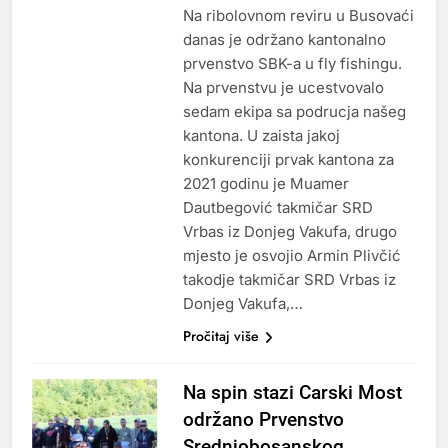
Na ribolovnom reviru u Busovaći
danas je održano kantonalno
prvenstvo SBK-a u fly fishingu.
Na prvenstvu je ucestvovalo
sedam ekipa sa podrucja našeg
kantona. U zaista jakoj
konkurenciji prvak kantona za
2021 godinu je Muamer
Dautbegović takmičar SRD
Vrbas iz Donjeg Vakufa, drugo
mjesto je osvojio Armin Plivčić
takodje takmičar SRD Vrbas iz
Donjeg Vakufa,…
Pročitaj više
Na spin stazi Carski Most
održano Prvenstvo
Srednjobosanskog