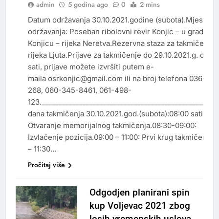
admin
5 godina ago
0
2 mins
Datum održavanja 30.10.2021.godine (subota).Mjesto
održavanja: Poseban ribolovni revir Konjic – u gradu
Konjicu – rijeka Neretva.Rezervna staza za takmičenje:
OBAVIJESTI
rijeka Ljuta.Prijave za takmičenje do 29.10.2021.g. do 12
sati, prijave možete izvršiti putem e-
maila osrkonjic@gmail.com ili na broj telefona 036-727
268, 060-345-8461, 061-498-
123.________________________________________________Sat
dana takmičenja 30.10.2021.god.(subota):08:00 sati:
Otvaranje memorijalnog takmičenja.08:30-09:00:
Izvlačenje pozicija.09:00 – 11:00: Prvi krug takmičenja.1
– 11:30…
Pročitaj više
Odgodjen planirani spin
kup Voljevac 2021 zbog
losih vremenskih uslova