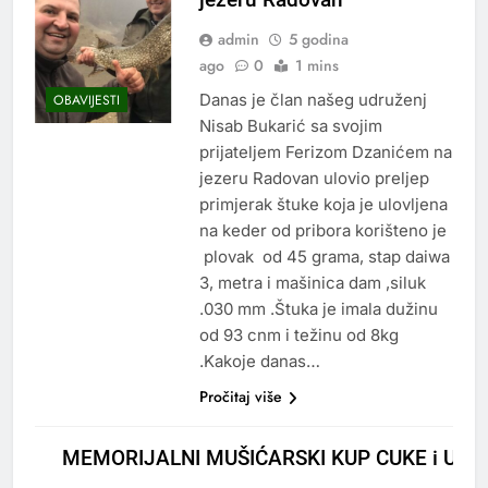
admin
5 godina
ago
0
1 mins
Danas je član našeg udruženj
OBAVIJESTI
Nisab Bukarić sa svojim
prijateljem Ferizom Dzanićem na
jezeru Radovan ulovio preljep
primjerak štuke koja je ulovljena
na keder od pribora korišteno je
plovak od 45 grama, stap daiwa
3, metra i mašinica dam ,siluk
.030 mm .Štuka je imala dužinu
od 93 cnm i težinu od 8kg
.Kakoje danas…
Pročitaj više
MEMORIJALNI MUŠIĆARSKI KUP CUKE i UJE