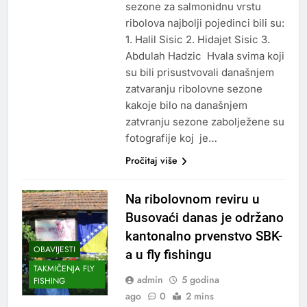
sezone za salmonidnu vrstu
ribolova najbolji pojedinci bili su:
1. Halil Sisic 2. Hidajet Sisic 3.
Abdulah Hadzic Hvala svima koji
su bili prisustvovali današnjem
zatvaranju ribolovne sezone
kakoje bilo na današnjem
zatvranju sezone zabolježene su
fotografije koj je…
Pročitaj više
Na ribolovnom reviru u
Busovaći danas je održano
kantonalno prvenstvo SBK-
OBAVIJESTI
a u fly fishingu
TAKMIČENJA FLY
admin
5 godina
FISHING
ago
0
2 mins