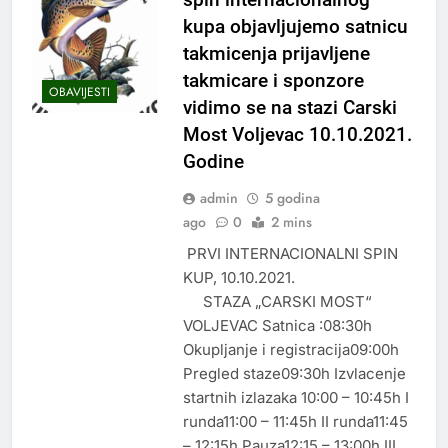
kupa objavljujemo satnicu
takmicenja prijavljene
takmicare i sponzore
OBAVIJESTI
vidimo se na stazi Carski
Most Voljevac 10.10.2021.
Godine
admin
5 godina
ago
0
2 mins
PRVI INTERNACIONALNI SPIN
KUP, 10.10.2021.
STAZA „CARSKI MOST“
VOLJEVAC Satnica :08:30h
Okupljanje i registracija09:00h
Pregled staze09:30h Izvlacenje
startnih izlazaka 10:00 – 10:45h I
runda11:00 – 11:45h II runda11:45
– 12:15h Pauza12:15 – 13:00h III