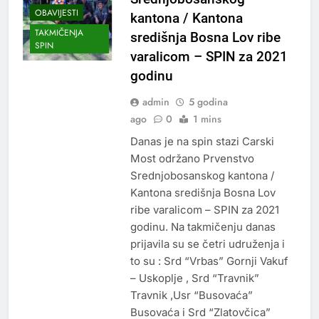
OBAVIJESTI
kantona / Kantona
TAKMIČENJA
središnja Bosna Lov ribe
SPIN
varalicom – SPIN za 2021
godinu
admin
5 godina
ago
0
1 mins
Danas je na spin stazi Carski
Most održano Prvenstvo
Srednjobosanskog kantona /
Kantona središnja Bosna Lov
ribe varalicom – SPIN za 2021
godinu. Na takmičenju danas
prijavila su se četri udruženja i
to su : Srd “Vrbas” Gornji Vakuf
– Uskoplje , Srd “Travnik”
Travnik ,Usr “Busovaća”
Busovaća i Srd “Zlatovčica”