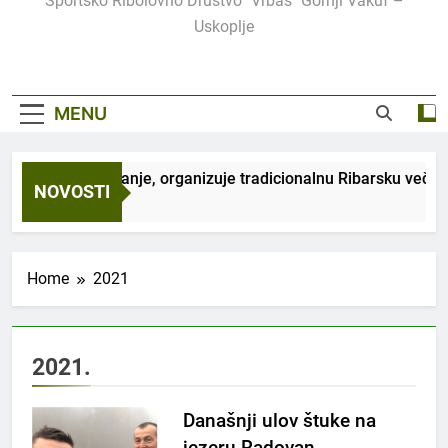
Sportsko Ribolovno Društvo "Vrbas" Gornji Vakuf –
Uskoplje
MENU
lturu i obrazovanje, organizuje tradicionalnu Ribarsku večer
NOVOSTI
Home
2021
2021.
Današnji ulov štuke na
jezeru Radovan