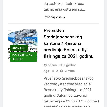
Jajce.Nakon četri kruga
takmičenja ostvreni su…
Pročitaj više
Prvenstvo
Srednjobosanskog
kantona / Kantona
OBAVIJESTI
središnja Bosna u fly
TAKMIČENJA FLY
fishingu za 2021 godinu
FISHING
admin
5 godina
ago
0
2 mins
Prvenstvo Srednjobosanskog
kantona / Kantona središnja
Bosna u fly fishingu za 2021
godinu Datum održavanja
takmičenja – 03.10.2021. godine (
nedjelja) Mjesto održavanja