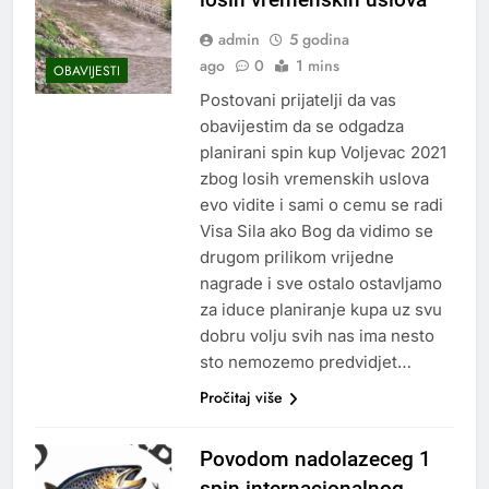
admin
5 godina
ago
0
1 mins
OBAVIJESTI
Postovani prijatelji da vas
obavijestim da se odgadza
planirani spin kup Voljevac 2021
zbog losih vremenskih uslova
evo vidite i sami o cemu se radi
Visa Sila ako Bog da vidimo se
drugom prilikom vrijedne
nagrade i sve ostalo ostavljamo
za iduce planiranje kupa uz svu
dobru volju svih nas ima nesto
sto nemozemo predvidjet…
Pročitaj više
Povodom nadolazeceg 1
spin internacionalnog