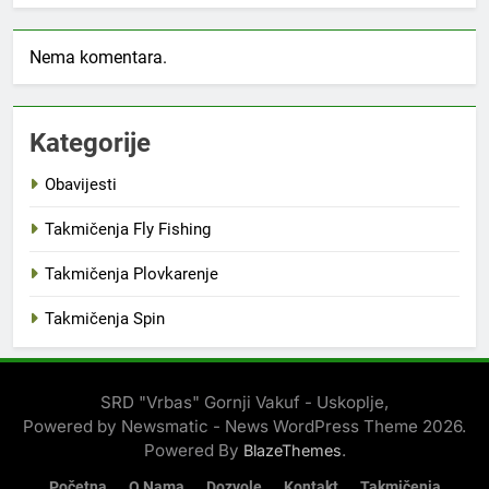
Nema komentara.
Kategorije
Obavijesti
Takmičenja Fly Fishing
Takmičenja Plovkarenje
Takmičenja Spin
SRD "Vrbas" Gornji Vakuf - Uskoplje,
Powered by Newsmatic - News WordPress Theme 2026.
Powered By
.
BlazeThemes
Početna
O Nama
Dozvole
Kontakt
Takmičenja