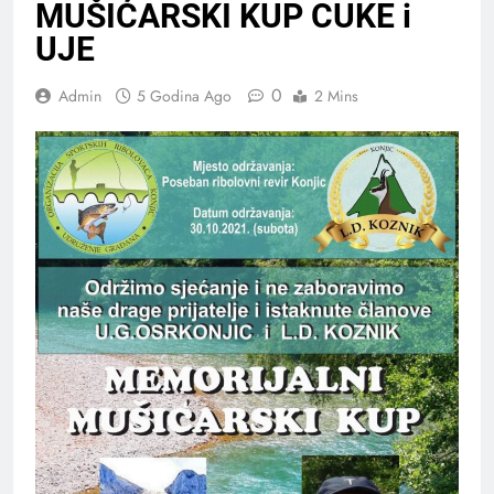
MUŠIĆARSKI KUP CUKE i
UJE
0
Admin
5 Godina Ago
2 Mins