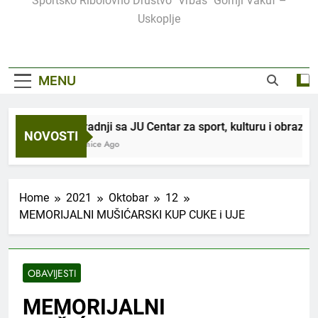
Sportsko Ribolovno Društvo "Vrbas" Gornji Vakuf –
Uskoplje
MENU
U saradnji sa JU Centar za sport, kulturu i obrazovan
NOVOSTI
3 Sedmice Ago
Home
2021
Oktobar
12
MEMORIJALNI MUŠIĆARSKI KUP CUKE i UJE
OBAVIJESTI
MEMORIJALNI