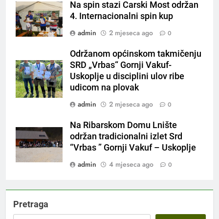
Na spin stazi Carski Most održan
4. Internacionalni spin kup
admin
2 mjeseca ago
0
Održanom općinskom takmičenju
SRD „Vrbas“ Gornji Vakuf-
Uskoplje u disciplini ulov ribe
udicom na plovak
admin
2 mjeseca ago
0
Na Ribarskom Domu Lnište
održan tradicionalni izlet Srd
“Vrbas ” Gornji Vakuf – Uskoplje
admin
4 mjeseca ago
0
Pretraga