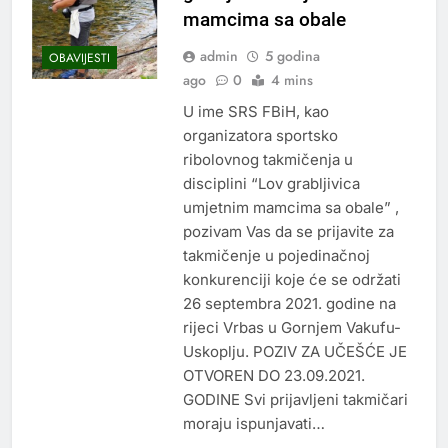
mamcima sa obale
admin
5 godina
OBAVIJESTI
ago
0
4 mins
U ime SRS FBiH, kao
organizatora sportsko
ribolovnog takmičenja u
disciplini “Lov grabljivica
umjetnim mamcima sa obale” ,
pozivam Vas da se prijavite za
takmičenje u pojedinačnoj
konkurenciji koje će se održati
26 septembra 2021. godine na
rijeci Vrbas u Gornjem Vakufu-
Uskoplju. POZIV ZA UČEŠĆE JE
OTVOREN DO 23.09.2021.
GODINE Svi prijavljeni takmičari
moraju ispunjavati…