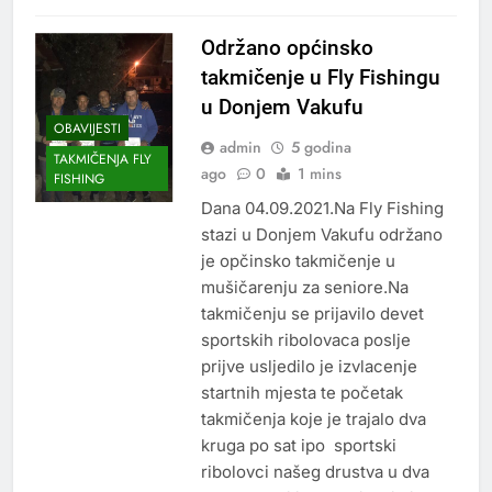
Održano općinsko
takmičenje u Fly Fishingu
u Donjem Vakufu
OBAVIJESTI
admin
5 godina
TAKMIČENJA FLY
ago
0
1 mins
FISHING
Dana 04.09.2021.Na Fly Fishing
stazi u Donjem Vakufu održano
je opčinsko takmičenje u
mušičarenju za seniore.Na
takmičenju se prijavilo devet
sportskih ribolovaca poslje
prijve usljedilo je izvlacenje
startnih mjesta te početak
takmičenja koje je trajalo dva
kruga po sat ipo sportski
ribolovci našeg drustva u dva