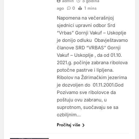
admin
5 godina
ago
0
1 mins
Napomena na večerašnjoj
sjednici upravni odbor Srd
“Vrbas” Gornji Vakuf – Uskoplje
je donijo odluku Obavještavamo
članove SRD “VRBAS” Gornji
Vakuf – Uskoplje , da od 01.10.
2021.g. počinje zabrana ribolova
potočne pastrve i lipljena.
Ribolov na Ždrimačkim jezerima
je dozvoljen do 01.11.2001.God
Pozivamo sve ribolovce da
poštuju ovu zabranu, u
suprotnom, suočavaju se sa
ozbiljnim…
Pročitaj više