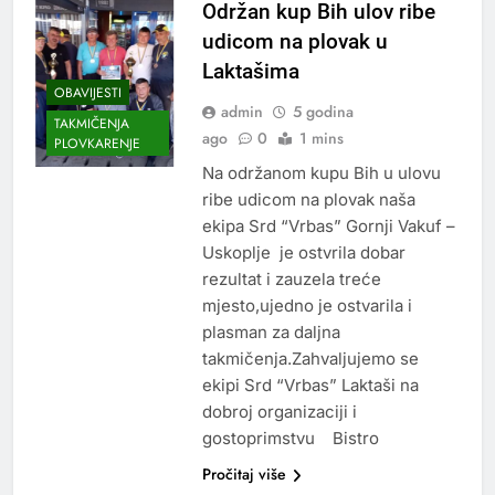
Održan kup Bih ulov ribe
udicom na plovak u
Laktašima
OBAVIJESTI
admin
5 godina
TAKMIČENJA
ago
0
1 mins
PLOVKARENJE
Na održanom kupu Bih u ulovu
ribe udicom na plovak naša
ekipa Srd “Vrbas” Gornji Vakuf –
Uskoplje je ostvrila dobar
rezultat i zauzela treće
mjesto,ujedno je ostvarila i
plasman za daljna
takmičenja.Zahvaljujemo se
ekipi Srd “Vrbas” Laktaši na
dobroj organizaciji i
gostoprimstvu Bistro
Pročitaj više