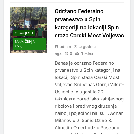
Održano Federalno
prvanestvo u Spin
kategoriji na lokaciji Spin
OBAVIJESTI
staza Carski Most Voljevac
TAKMIČENJA
admin
5 godina
SPIN
ago
0
1 mins
Danas je odrzano Federalno
prvanestvo u Spin kategoriji na
lokaciji Spin staza Carski Most
Voljevac Srd Vrbas Gornji Vakuf-
Uskoplje je ugostilo 20
takmicara pored jako zahtjevnog
ribolova i predivnog druzenja
najbolji pojedinci bili su 1. Adnan
Milanovic 2. Sanid Dzino 3.
Almedin Omerhodzic Posebno