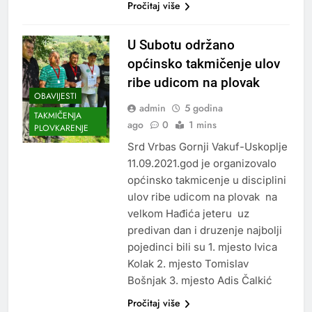
Pročitaj više
U Subotu održano
općinsko takmičenje ulov
ribe udicom na plovak
OBAVIJESTI
admin
5 godina
TAKMIČENJA
ago
0
1 mins
PLOVKARENJE
Srd Vrbas Gornji Vakuf-Uskoplje
11.09.2021.god je organizovalo
općinsko takmicenje u disciplini
ulov ribe udicom na plovak na
velkom Hađića jeteru uz
predivan dan i druzenje najbolji
pojedinci bili su 1. mjesto Ivica
Kolak 2. mjesto Tomislav
Bošnjak 3. mjesto Adis Čalkić
Pročitaj više