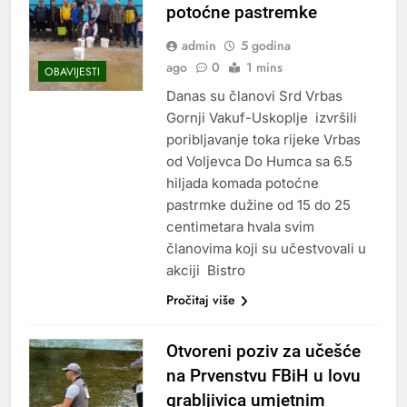
potoćne pastremke
admin
5 godina
ago
0
1 mins
OBAVIJESTI
Danas su članovi Srd Vrbas
Gornji Vakuf-Uskoplje izvršili
poribljavanje toka rijeke Vrbas
od Voljevca Do Humca sa 6.5
hiljada komada potoćne
pastrmke dužine od 15 do 25
centimetara hvala svim
članovima koji su učestvovali u
akciji Bistro
Pročitaj više
Otvoreni poziv za učešće
na Prvenstvu FBiH u lovu
grabljivica umjetnim