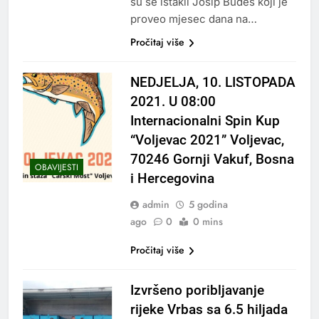
su se istakli Josip Budes koji je
proveo mjesec dana na…
Pročitaj više
NEDJELJA, 10. LISTOPADA
2021. U 08:00
Internacionalni Spin Kup
“Voljevac 2021” Voljevac,
70246 Gornji Vakuf, Bosna
OBAVIJESTI
i Hercegovina
admin
5 godina
ago
0
0 mins
Pročitaj više
Izvršeno poribljavanje
rijeke Vrbas sa 6.5 hiljada