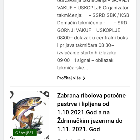
održavanja takmičenja – GORNJI
VAKUF – USKOPLJE Organizator
takmičenja: – SSRD SBK / KSB
Domaćin takmičenja : - SRD
GORNJI VAKUF – USKOPLJE
08:00 – dolazak u centralni boks
i prijava takmičara 08:30 –
izvlačanje startnih izlazaka
09:00 – 1 signal – obilazak
takmičarske…
Pročitaj više
Zabrana ribolova potočne
pastrve i lipljena od
1.10.2021.God a na
Ždrimačkim jezerima do
1.11. 2021. God
OBAVIJESTI