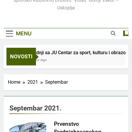
Sportsko Ribolovno Društvo "Vrbas" Gornji Vakuf –
Uskoplje
MENU
U saradnji sa JU Centar za sport, kulturu i obrazovanj
NOVOSTI
2 Sedmice Ago
Home
2021
Septembar
Septembar 2021.
Prvenstvo
Srednjobosanskog