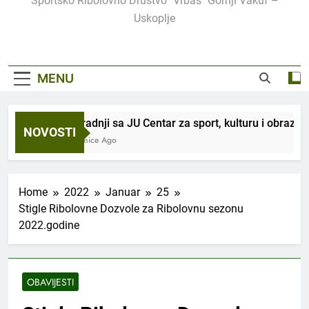
Sportsko Ribolovno Društvo "Vrbas" Gornji Vakuf –
Uskoplje
MENU
U saradnji sa JU Centar za sport, kulturu i obrazova
NOVOSTI
3 Sedmice Ago
Home
2022
Januar
25
Stigle Ribolovne Dozvole za Ribolovnu sezonu
2022.godine
OBAVIJESTI