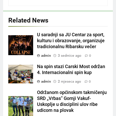
Related News
U saradnji sa JU Centar za sport,
kulturu i obrazovanje, organizuje
tradicionalnu Ribarsku večer
admin
3 sedmice ago
0
Na spin stazi Carski Most održan
4. Internacionalni spin kup
admin
2 mjeseca ago
0
Održanom općinskom takmičenju
SRD „Vrbas“ Gornji Vakuf-
Uskoplje u disciplini ulov ribe
udicom na plovak