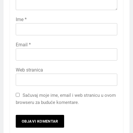
Ime
*
Email
*
Web stranica
Sačuvaj moje ime, email i web stranicu u ovom
browseru za buduće komentare.