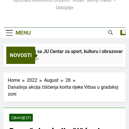
Sportsko Ribolovno Društvo "Vrbas" Gornji Vakuf –
Uskoplje
MENU
U saradnji sa JU Centar za sport, kulturu i obrazovanje, organ
NOVOSTI
3 Sedmice Ago
Home
2022
August
28
Današnja akcija čišćenja korita rijeke Vrbas u gradskoj
zoni
OBAVIJESTI