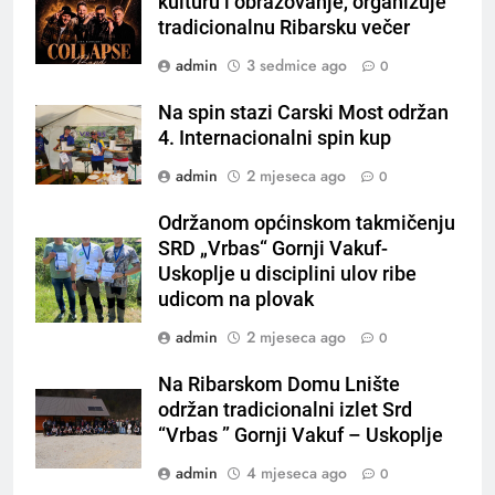
kulturu i obrazovanje, organizuje
tradicionalnu Ribarsku večer
admin
3 sedmice ago
0
Na spin stazi Carski Most održan
4. Internacionalni spin kup
admin
2 mjeseca ago
0
Održanom općinskom takmičenju
SRD „Vrbas“ Gornji Vakuf-
Uskoplje u disciplini ulov ribe
udicom na plovak
admin
2 mjeseca ago
0
Na Ribarskom Domu Lnište
održan tradicionalni izlet Srd
“Vrbas ” Gornji Vakuf – Uskoplje
admin
4 mjeseca ago
0