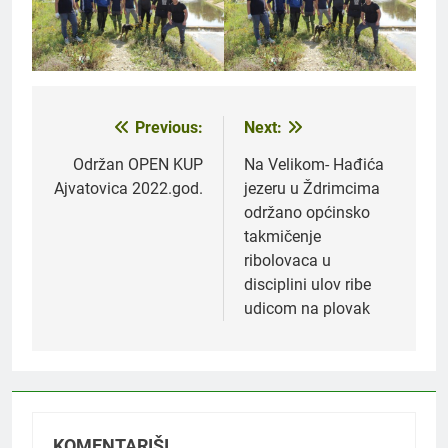
Previous:
Next:
Navigacija
članaka
Održan OPEN KUP
Na Velikom- Hađića
Ajvatovica 2022.god.
jezeru u Ždrimcima
održano općinsko
takmičenje
ribolovaca u
disciplini ulov ribe
udicom na plovak
KOMENTARIŠI