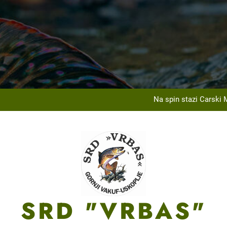
Na Ribarskom Domu Lnište održan tradicionalni izle
U saradnji sa JU Centar za sport, kulturu i obrazovanje, 
Na spin stazi Carski 
ržanom općinskom takmičenju SRD „Vrbas“ Gornji Vakuf-Uskoplje u 
Na Ribarskom Domu Lnište održan tradicionalni izle
U saradnji sa JU Centar za sport, kulturu i obrazovanje, 
Na spin stazi Carski 
ržanom općinskom takmičenju SRD „Vrbas“ Gornji Vakuf-Uskoplje u 
SRD "VRBAS"
Na Ribarskom Domu Lnište održan tradicionalni izle