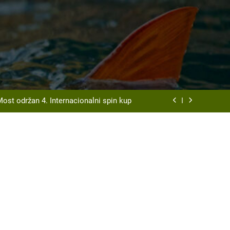
t Srd “Vrbas ” Gornji Vakuf – Uskoplje
organizuje tradicionalnu Ribarsku večer
Most održan 4. Internacionalni spin kup
disciplini ulov ribe udicom na plovak
t Srd “Vrbas ” Gornji Vakuf – Uskoplje
organizuje tradicionalnu Ribarsku večer
Most održan 4. Internacionalni spin kup
disciplini ulov ribe udicom na plovak
t Srd “Vrbas ” Gornji Vakuf – Uskoplje