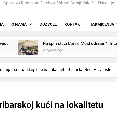
Sportsko Ribolovno Društvo "Vrbas" Gornji Vakuf – Uskoplje
NA
O NAMA
DOZVOLE
KONTAKT
TAKMIČENJA
n stazi Carski Most održan 4. Internacionalni spin kup
ca Ago
olarija na ribarskoj kući na lokalitetu Bistrička Rika – Lanište
ribarskoj kući na lokalitetu