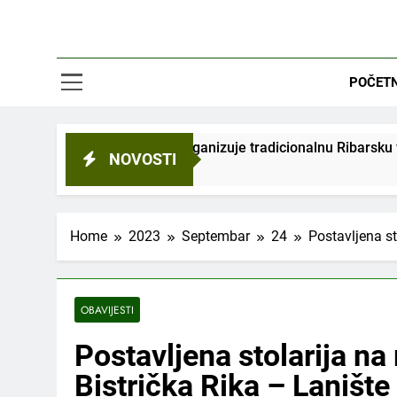
POČET
 organizuje tradicionalnu Ribarsku večer
Na spi
NOVOSTI
2 Mjese
Home
2023
Septembar
24
Postavljena st
OBAVIJESTI
Postavljena stolarija na 
Bistrička Rika – Lanište