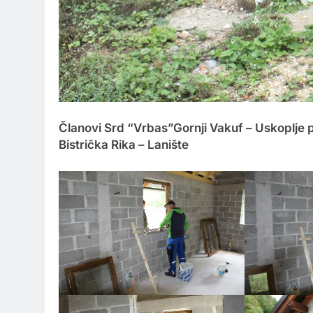
Članovi Srd “Vrbas”Gornji Vakuf – Uskoplje pos
Bistrička Rika – Lanište