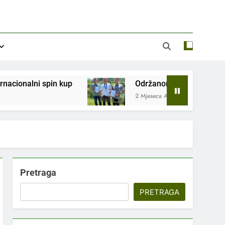
Održanom općinskom takmičenju SRD „Vrbas“ Gornji Va
2 Mjeseca Ago
Pretraga
PRETRAGA