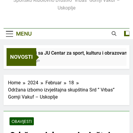
Sportsko Ribolovno Društvo "Vrbas" Gornji Vakuf –
Uskoplje
MENU
 saradnji sa JU Centar za sport, kulturu i obrazovanje, organiz
NOVOSTI
 Sedmice Ago
Home
2024
Februar
18
Održana izborno izvještajna skupština Srd ” Vrbas”
Gornji Vakuf – Uskoplje
OBAVIJESTI