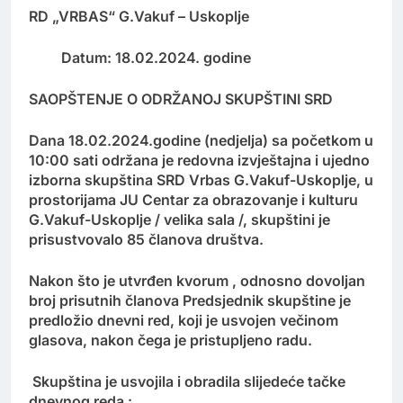
RD „VRBAS“ G.Vakuf – Uskoplje
Datum: 18.02.2024. godine
SAOPŠTENJE O ODRŽANOJ SKUPŠTINI SRD
Dana 18.02.2024.godine (nedjelja) sa početkom u
10:00 sati održana je redovna izvještajna i ujedno
izborna skupština SRD Vrbas G.Vakuf-Uskoplje, u
prostorijama JU Centar za obrazovanje i kulturu
G.Vakuf-Uskoplje / velika sala /, skupštini je
prisustvovalo 85 članova društva.
Nakon što je utvrđen kvorum , odnosno dovoljan
broj prisutnih članova Predsjednik skupštine je
predložio dnevni red, koji je usvojen večinom
glasova, nakon čega je pristupljeno radu.
Skupština je usvojila i obradila slijedeće tačke
dnevnog reda :