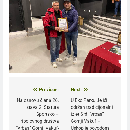
Previous:
Next:
Navigacija
članaka
Na osnovu člana 26.
U Eko Parku Jelići
stava 2. Statuta
održan tradicijonalni
Sportsko –
izlet Srd “Vrbas”
ribolovnog društva
Gornji Vakuf –
“Vrbas” Gornji Vakuf-
Uskoplje povodom