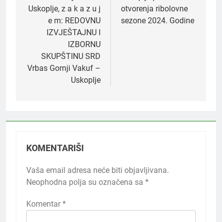
Uskoplje, z a k a z u j
otvorenja ribolovne
e m: REDOVNU
sezone 2024. Godine
IZVJEŠTAJNU I
IZBORNU
SKUPŠTINU SRD
Vrbas Gornji Vakuf –
Uskoplje
KOMENTARIŠI
Vaša email adresa neće biti objavljivana.
Neophodna polja su označena sa
*
Komentar
*