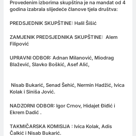
Provedenim izborima skupština je na mandat od 4
godina izabrala slijedeće članove tjela društva:
PREDSJEDNIK SKUPŠTINE: Halil Šišić
ZAMJENIK PREDSJEDNIKA SKUPŠTINE: Alem
Filipović
UPRAVNI ODBOR: Adnan Milanović, Miodrag
Blažević, Slavko Boškić, Asef Alić,
Nisab Bukarić, Senad Šehić, Nermin Hadžić, Ivica
Kolak i Siniša Jović.
NADZORNI ODBOR: Igor Crnov, Hidajet Điđić i
Ekrem Dadić .
TAKMIČARSKA KOMISIJA : Ivica Kolak, Adis
Čalkić i Nisab Bukarić.