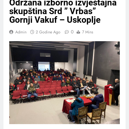
Održana izborno izvještajna
skupština Srd ” Vrbas”
Gornji Vakuf – Uskoplje
0
Admin
2 Godine Ago
7 Mins