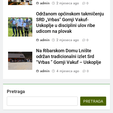
admin
2 mjeseca ago
0
Održanom općinskom takmičenju
SRD „Vrbas“ Gornji Vakuf-
Uskoplje u disciplini ulov ribe
udicom na plovak
admin
2 mjeseca ago
0
Na Ribarskom Domu Lnište
održan tradicionalni izlet Srd
“Vrbas ” Gornji Vakuf – Uskoplje
admin
4 mjeseca ago
0
Pretraga
PRETRAGA