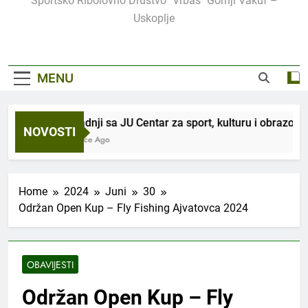
Sportsko Ribolovno Društvo "Vrbas" Gornji Vakuf –
Uskoplje
MENU
U saradnji sa JU Centar za sport, kulturu i obrazovanje,
NOVOSTI
3 Sedmice Ago
Home
2024
Juni
30
Održan Open Kup – Fly Fishing Ajvatovca 2024
OBAVIJESTI
Održan Open Kup – Fly