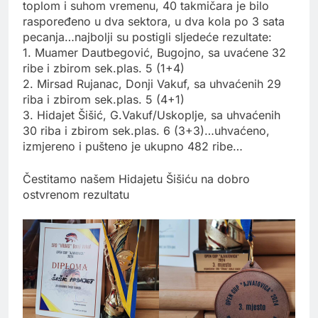
toplom i suhom vremenu, 40 takmičara je bilo
raspoređeno u dva sektora, u dva kola po 3 sata
pecanja…najbolji su postigli sljedeće rezultate:
1. Muamer Dautbegović, Bugojno, sa uvaćene 32
ribe i zbirom sek.plas. 5 (1+4)
2. Mirsad Rujanac, Donji Vakuf, sa uhvaćenih 29
riba i zbirom sek.plas. 5 (4+1)
3. Hidajet Šišić, G.Vakuf/Uskoplje, sa uhvaćenih
30 riba i zbirom sek.plas. 6 (3+3)…uhvaćeno,
izmjereno i pušteno je ukupno 482 ribe…
Čestitamo našem Hidajetu Šišiću na dobro
ostvrenom rezultatu