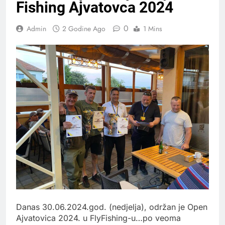
Fishing Ajvatovca 2024
0
Admin
2 Godine Ago
1 Mins
Danas 30.06.2024.god. (nedjelja), održan je Open
Ajvatovica 2024. u FlyFishing-u…po veoma