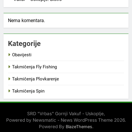
Nema komentara.
Kategorije
Obavijesti
Takmičenja Fly Fishing
Takmičenja Plovkarenje
Takmičenja Spin
SRD "Vrbas" Gornji Vakuf - Uskoplje,
Powered by Newsmatic - News WordPress Theme 2026.
Powered By
.
BlazeThemes