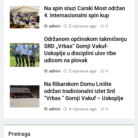
Na spin stazi Carski Most održan
4. Internacionalni spin kup
admin
2 mjeseca ago
0
Održanom općinskom takmičenju
SRD „Vrbas“ Gornji Vakuf-
Uskoplje u disciplini ulov ribe
udicom na plovak
admin
2 mjeseca ago
0
Na Ribarskom Domu Lnište
održan tradicionalni izlet Srd
“Vrbas ” Gornji Vakuf – Uskoplje
admin
4 mjeseca ago
0
Pretraga