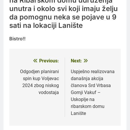
na Ribarskom domu udruženja
unutra i okolo svi koji imaju želju
da pomognu neka se pojave u 9
sati na lokaciji Lanište
Bistro!!
Previous:
Next:
Navigacija
članaka
Odgodjen planirani
Uspješno realizovana
spin kup Voljevac
današnja akcija
2024 zbog niskog
članova Srd Vrbasa
vodostaja
Gornji Vakuf –
Uskoplje na
ribarskom domu
Lanište