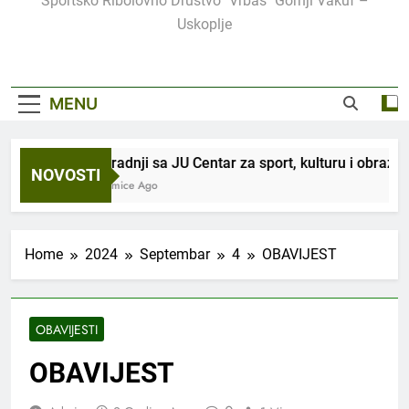
Sportsko Ribolovno Društvo "Vrbas" Gornji Vakuf –
Uskoplje
MENU
U saradnji sa JU Centar za sport, kulturu i obrazov
NOVOSTI
2 Sedmice Ago
Home
2024
Septembar
4
OBAVIJEST
OBAVIJESTI
OBAVIJEST