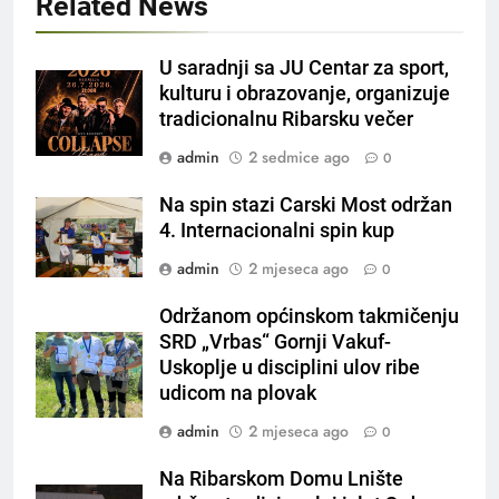
Related News
U saradnji sa JU Centar za sport,
kulturu i obrazovanje, organizuje
tradicionalnu Ribarsku večer
admin
2 sedmice ago
0
Na spin stazi Carski Most održan
4. Internacionalni spin kup
admin
2 mjeseca ago
0
Održanom općinskom takmičenju
SRD „Vrbas“ Gornji Vakuf-
Uskoplje u disciplini ulov ribe
udicom na plovak
admin
2 mjeseca ago
0
Na Ribarskom Domu Lnište