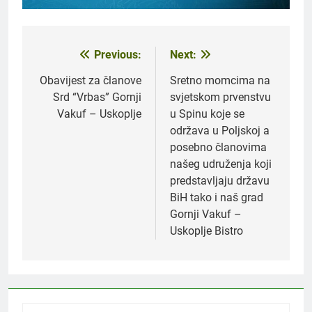
Previous:
Next:
Navigacija
članaka
Obavijest za članove
Sretno momcima na
Srd “Vrbas” Gornji
svjetskom prvenstvu
Vakuf – Uskoplje
u Spinu koje se
održava u Poljskoj a
posebno članovima
našeg udruženja koji
predstavljaju državu
BiH tako i naš grad
Gornji Vakuf –
Uskoplje Bistro