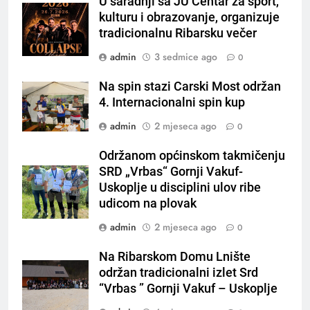
U saradnji sa JU Centar za sport,
kulturu i obrazovanje, organizuje
tradicionalnu Ribarsku večer
admin
3 sedmice ago
0
Na spin stazi Carski Most održan
4. Internacionalni spin kup
admin
2 mjeseca ago
0
Održanom općinskom takmičenju
SRD „Vrbas“ Gornji Vakuf-
Uskoplje u disciplini ulov ribe
udicom na plovak
admin
2 mjeseca ago
0
Na Ribarskom Domu Lnište
održan tradicionalni izlet Srd
“Vrbas ” Gornji Vakuf – Uskoplje