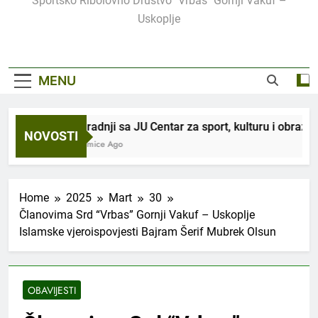
Sportsko Ribolovno Društvo "Vrbas" Gornji Vakuf –
Uskoplje
MENU
U saradnji sa JU Centar za sport, kulturu i obrazov
NOVOSTI
3 Sedmice Ago
Home
2025
Mart
30
Članovima Srd “Vrbas” Gornji Vakuf – Uskoplje
Islamske vjeroispovjesti Bajram Šerif Mubrek Olsun
OBAVIJESTI