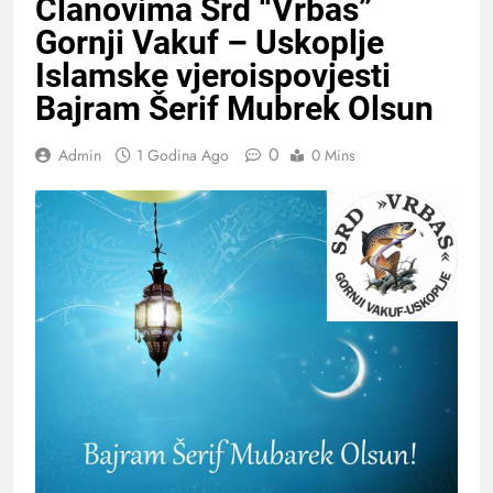
Članovima Srd “Vrbas”
Gornji Vakuf – Uskoplje
Islamske vjeroispovjesti
Bajram Šerif Mubrek Olsun
0
Admin
1 Godina Ago
0 Mins