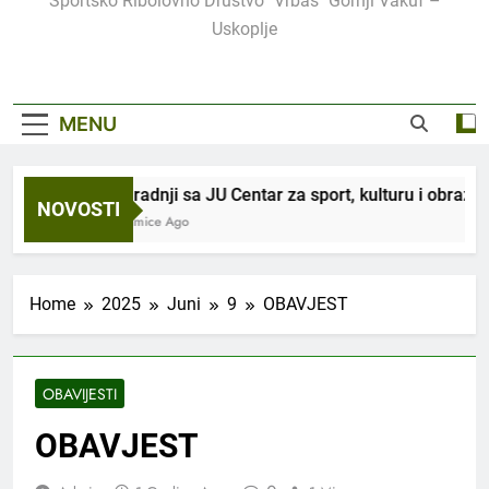
Sportsko Ribolovno Društvo "Vrbas" Gornji Vakuf –
Uskoplje
MENU
U saradnji sa JU Centar za sport, kulturu i obrazov
NOVOSTI
2 Sedmice Ago
Home
2025
Juni
9
OBAVJEST
OBAVIJESTI
OBAVJEST