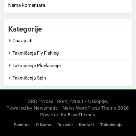
Nema komentara.
Kategorije
Obavijesti
Takmičenja Fly Fishing
Takmičenja Plovkarenje
Takmičenja Spin
SRD "Vrbas" Gornji Vakuf - Uskoplje,
Powered by Newsmatic - News WordPress Theme 2026.
Powered By
.
BlazeThemes
Početna
O Nama
Dozvole
Kontakt
Takmičenja