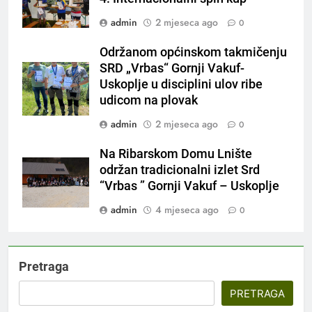
admin
2 mjeseca ago
0
Održanom općinskom takmičenju
SRD „Vrbas“ Gornji Vakuf-
Uskoplje u disciplini ulov ribe
udicom na plovak
admin
2 mjeseca ago
0
Na Ribarskom Domu Lnište
održan tradicionalni izlet Srd
“Vrbas ” Gornji Vakuf – Uskoplje
admin
4 mjeseca ago
0
Pretraga
PRETRAGA