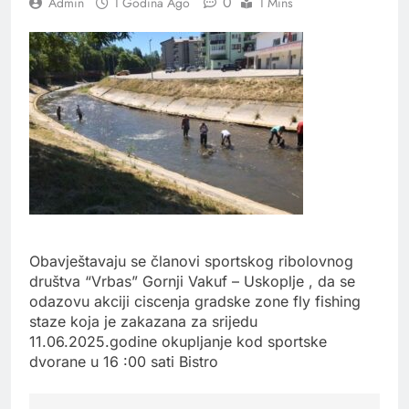
0
Admin
1 Godina Ago
1 Mins
Obavještavaju se članovi sportskog ribolovnog
društva “Vrbas” Gornji Vakuf – Uskoplje , da se
odazovu akciji ciscenja gradske zone fly fishing
staze koja je zakazana za srijedu
11.06.2025.godine okupljanje kod sportske
dvorane u 16 :00 sati Bistro