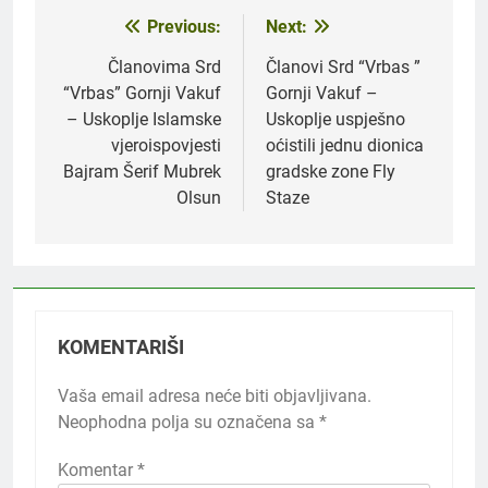
Previous:
Next:
Navigacija
članaka
Članovima Srd
Članovi Srd “Vrbas ”
“Vrbas” Gornji Vakuf
Gornji Vakuf –
– Uskoplje Islamske
Uskoplje uspješno
vjeroispovjesti
oćistili jednu dionica
Bajram Šerif Mubrek
gradske zone Fly
Olsun
Staze
KOMENTARIŠI
Vaša email adresa neće biti objavljivana.
Neophodna polja su označena sa
*
Komentar
*