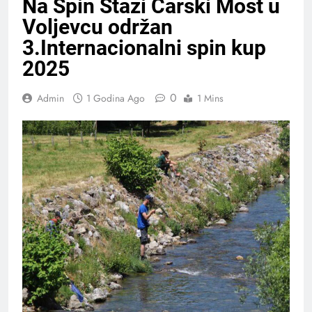
Na Spin Stazi Carski Most u
Voljevcu održan
3.Internacionalni spin kup
2025
0
Admin
1 Godina Ago
1 Mins