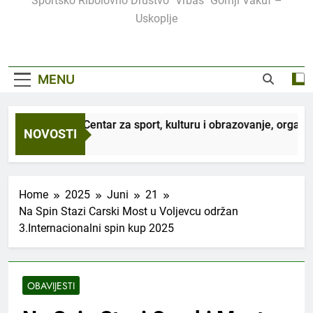
Sportsko Ribolovno Društvo "Vrbas" Gornji Vakuf –
Uskoplje
MENU
JU Centar za sport, kulturu i obrazovanje, organizuje tradicion
NOVOSTI
Home
2025
Juni
21
Na Spin Stazi Carski Most u Voljevcu održan
3.Internacionalni spin kup 2025
OBAVIJESTI