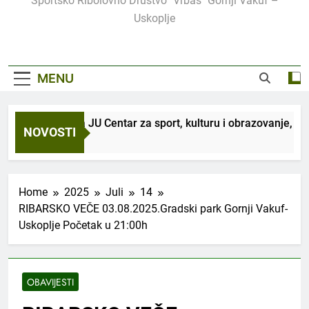
Sportsko Ribolovno Društvo "Vrbas" Gornji Vakuf –
Uskoplje
MENU
U saradnji sa JU Centar za sport, kulturu i obrazovanje, org
NOVOSTI
3 Sedmice Ago
Home
2025
Juli
14
RIBARSKO VEČE 03.08.2025.Gradski park Gornji Vakuf-
Uskoplje Početak u 21:00h
OBAVIJESTI