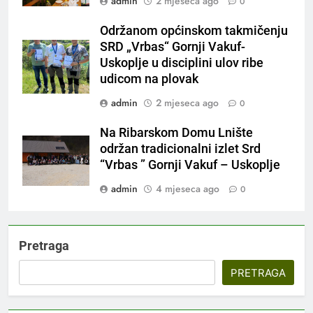
admin
2 mjeseca ago
0
Održanom općinskom takmičenju
SRD „Vrbas“ Gornji Vakuf-
Uskoplje u disciplini ulov ribe
udicom na plovak
admin
2 mjeseca ago
0
Na Ribarskom Domu Lnište
održan tradicionalni izlet Srd
“Vrbas ” Gornji Vakuf – Uskoplje
admin
4 mjeseca ago
0
Pretraga
PRETRAGA