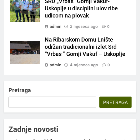
SRD „Vrbas“ Gornji Vakuf-
Uskoplje u disciplini ulov ribe
udicom na plovak
admin
2 mjeseca ago
0
Na Ribarskom Domu Lnište
održan tradicionalni izlet Srd
“Vrbas ” Gornji Vakuf – Uskoplje
admin
4 mjeseca ago
0
Pretraga
PRETRAGA
Zadnje novosti