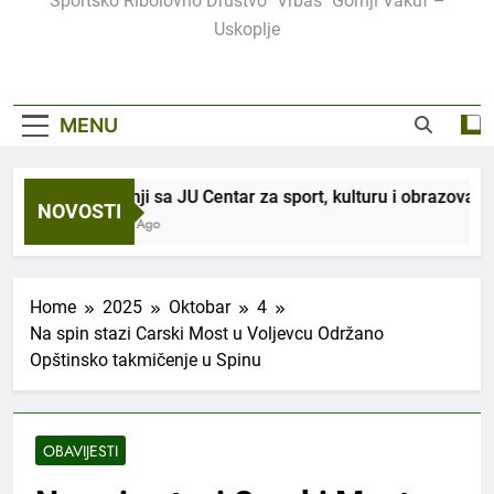
Sportsko Ribolovno Društvo "Vrbas" Gornji Vakuf –
Uskoplje
MENU
U saradnji sa JU Centar za sport, kulturu i obrazovanje, or
NOVOSTI
3 Sedmice Ago
Home
2025
Oktobar
4
Na spin stazi Carski Most u Voljevcu Održano
Opštinsko takmičenje u Spinu
OBAVIJESTI