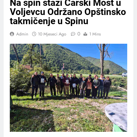
Na spin stazi Carski Most u
Voljevcu Održano Opštinsko
takmičenje u Spinu
0
Admin
10 Mjeseci Ago
1 Mins