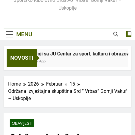
Sportsko Ribolovno Društvo "Vrbas" Gornji Vakuf –
Uskoplje
MENU
U saradnji sa JU Centar za sport, kulturu i obrazovanje,
NOVOSTI
3 Sedmice Ago
Home
2026
Februar
15
Održana izvještajna skupština Srd ” Vrbas” Gornji Vakuf
– Uskoplje
OBAVIJESTI