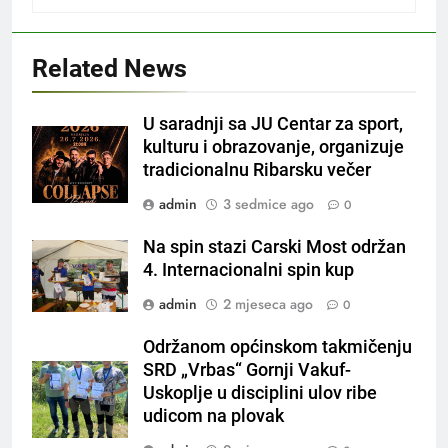
Related News
U saradnji sa JU Centar za sport,
kulturu i obrazovanje, organizuje
tradicionalnu Ribarsku večer
admin
3 sedmice ago
0
Na spin stazi Carski Most održan
4. Internacionalni spin kup
admin
2 mjeseca ago
0
Održanom općinskom takmičenju
SRD „Vrbas“ Gornji Vakuf-
Uskoplje u disciplini ulov ribe
udicom na plovak