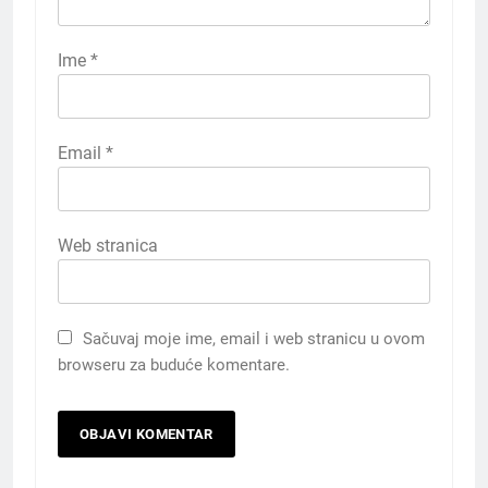
Ime
*
Email
*
Web stranica
Sačuvaj moje ime, email i web stranicu u ovom
browseru za buduće komentare.