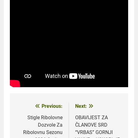
Previous:
Next:
Navigacija
članaka
Stigle Ribolovne
OBAVIJEST ZA
Dozvole Za
ČLANOVE SRD
Ribolovnu Sezonu
“VRBAS” GORNJI