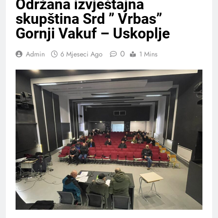
Održana izvještajna
skupština Srd ” Vrbas”
Gornji Vakuf – Uskoplje
0
Admin
6 Mjeseci Ago
1 Mins