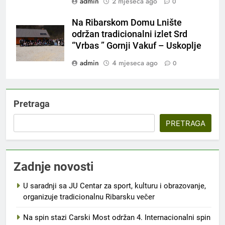
admin
2 mjeseca ago
0
Na Ribarskom Domu Lnište
održan tradicionalni izlet Srd
“Vrbas ” Gornji Vakuf – Uskoplje
admin
4 mjeseca ago
0
Pretraga
PRETRAGA
Zadnje novosti
U saradnji sa JU Centar za sport, kulturu i obrazovanje,
organizuje tradicionalnu Ribarsku večer
Na spin stazi Carski Most održan 4. Internacionalni spin