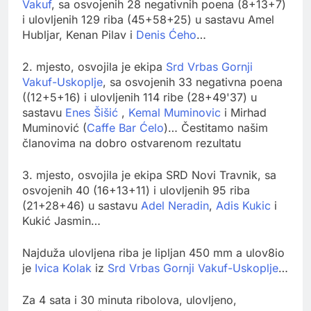
Vakuf
, sa osvojenih 28 negativnih poena (8+13+7)
i ulovljenih 129 riba (45+58+25) u sastavu Amel
Hubljar, Kenan Pilav i
Denis Ćeho
…
2. mjesto, osvojila je ekipa
Srd Vrbas Gornji
Vakuf-Uskoplje
, sa osvojenih 33 negativna poena
((12+5+16) i ulovljenih 114 ribe (28+49'37) u
sastavu
Enes Šišić
,
Kemal Muminovic
i Mirhad
Muminović (
Caffe Bar Ćelo
)… Čestitamo našim
članovima na dobro ostvarenom rezultatu
3. mjesto, osvojila je ekipa SRD Novi Travnik, sa
osvojenih 40 (16+13+11) i ulovljenih 95 riba
(21+28+46) u sastavu
Adel Neradin
,
Adis Kukic
i
Kukić Jasmin…
Najduža ulovljena riba je lipljan 450 mm a ulov8io
je
Ivica Kolak
iz
Srd Vrbas Gornji Vakuf-Uskoplje
…
Za 4 sata i 30 minuta ribolova, ulovljeno,