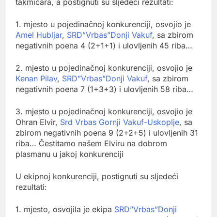
takmičara, a postignuti su sljedeći rezultati:
1. mjesto u pojedinačnoj konkurenciji, osvojio je
Amel Hubljar
,
SRD”Vrbas”Donji Vakuf
, sa zbirom
negativnih poena 4 (2+1+1) i ulovljenih 45 riba…
2. mjesto u pojedinačnoj konkurenciji, osvojio je
Kenan Pilav
,
SRD”Vrbas”Donji Vakuf
, sa zbirom
negativnih poena 7 (1+3+3) i ulovljenih 58 riba…
3. mjesto u pojedinačnoj konkurenciji, osvojio je
Ohran Elvir,
Srd Vrbas Gornji Vakuf-Uskoplje
, sa
zbirom negativnih poena 9 (2+2+5) i ulovljenih 31
riba… Čestitamo našem Elviru na dobrom
plasmanu u jakoj konkurenciji
U ekipnoj konkurenciji, postignuti su sljedeći
rezultati:
1. mjesto, osvojila je ekipa
SRD”Vrbas”Donji