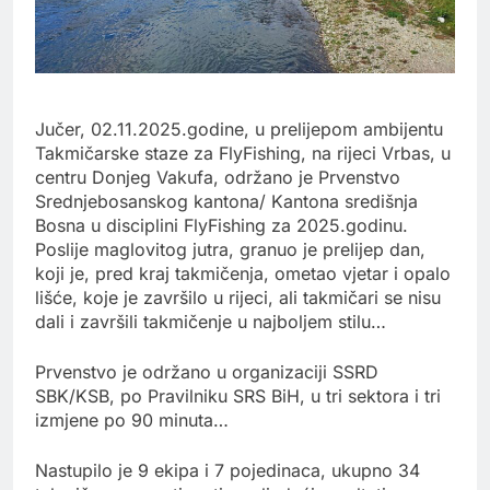
Jučer, 02.11.2025.godine, u prelijepom ambijentu
Takmičarske staze za FlyFishing, na rijeci Vrbas, u
centru Donjeg Vakufa, održano je Prvenstvo
Srednjebosanskog kantona/ Kantona središnja
Bosna u disciplini FlyFishing za 2025.godinu.
Poslije maglovitog jutra, granuo je prelijep dan,
koji je, pred kraj takmičenja, ometao vjetar i opalo
lišće, koje je završilo u rijeci, ali takmičari se nisu
dali i završili takmičenje u najboljem stilu…
Prvenstvo je održano u
organizaciji SSRD
SBK/KSB, po Pravilniku SRS BiH, u tri sektora i tri
izmjene po 90 minuta…
Nastupilo je 9 ekipa i 7 pojedinaca, ukupno 34