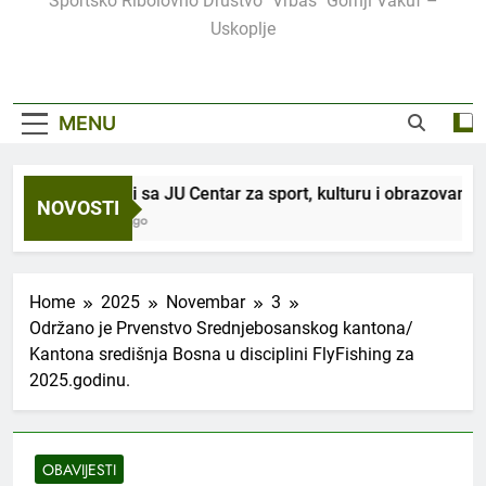
Sportsko Ribolovno Društvo "Vrbas" Gornji Vakuf –
Uskoplje
MENU
U saradnji sa JU Centar za sport, kulturu i obrazovanje, organ
NOVOSTI
3 Sedmice Ago
Home
2025
Novembar
3
Održano je Prvenstvo Srednjebosanskog kantona/
Kantona središnja Bosna u disciplini FlyFishing za
2025.godinu.
OBAVIJESTI