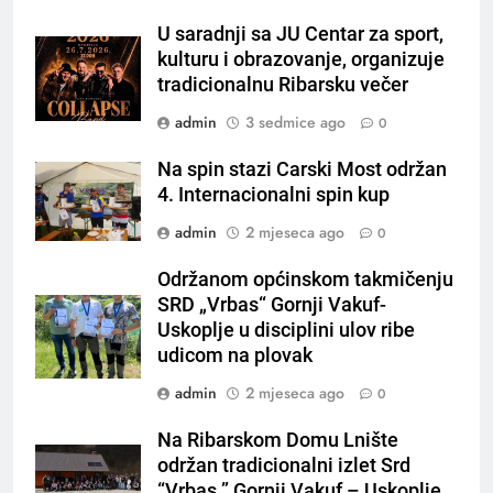
U saradnji sa JU Centar za sport,
kulturu i obrazovanje, organizuje
tradicionalnu Ribarsku večer
admin
3 sedmice ago
0
Na spin stazi Carski Most održan
4. Internacionalni spin kup
admin
2 mjeseca ago
0
Održanom općinskom takmičenju
SRD „Vrbas“ Gornji Vakuf-
Uskoplje u disciplini ulov ribe
udicom na plovak
admin
2 mjeseca ago
0
Na Ribarskom Domu Lnište
održan tradicionalni izlet Srd
“Vrbas ” Gornji Vakuf – Uskoplje