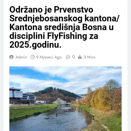
Održano je Prvenstvo
Srednjebosanskog kantona/
Kantona središnja Bosna u
disciplini FlyFishing za
2025.godinu.
0
Admin
9 Mjeseci Ago
3 Mins