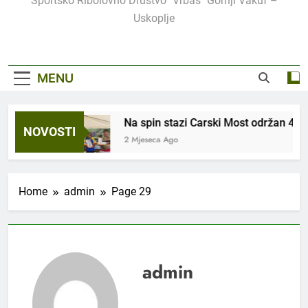
Sportsko Ribolovno Društvo "Vrbas" Gornji Vakuf –
Uskoplje
MENU
 večer
Na spin stazi Carski Most održan 4. Inte
NOVOSTI
2 Mjeseca Ago
Home
admin
Page 29
admin