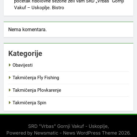
početak ribolovne sezone želi vam SRD „Vrbas“ Gornji
Vakuf – Uskoplje. Bistro
Nema komentara.
Kategorije
Obavijesti
Takmičenja Fly Fishing
Takmičenja Plovkarenje
Takmičenja Spin
SRD "Vrbas" Gornji Vakuf - Uskoplje,
Powered by Newsmatic - News WordPress Theme 2026.