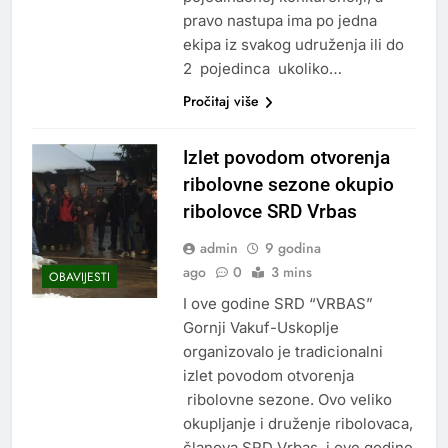
pravo nastupa ima po jedna
ekipa iz svakog udruženja ili do
2 pojedinca ukoliko…
Pročitaj više
Izlet povodom otvorenja
ribolovne sezone okupio
ribolovce SRD Vrbas
admin
9 godina
ago
0
3 mins
OBAVIJESTI
I ove godine SRD “VRBAS”
Gornji Vakuf-Uskoplje
organizovalo je tradicionalni
izlet povodom otvorenja
ribolovne sezone. Ovo veliko
okupljanje i druženje ribolovaca,
članova SRD Vrbas, i ove godine