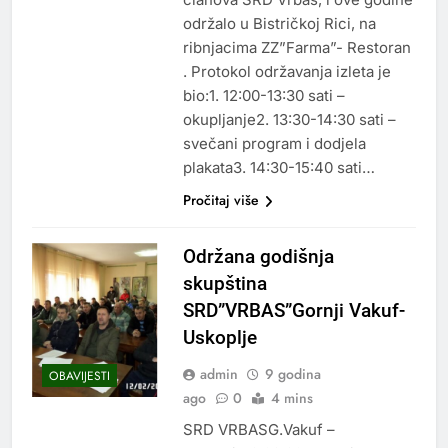
održalo u Bistričkoj Rici, na
ribnjacima ZZ”Farma”- Restoran
. Protokol održavanja izleta je
bio:1. 12:00-13:30 sati –
okupljanje2. 13:30-14:30 sati –
svečani program i dodjela
plakata3. 14:30-15:40 sati…
Pročitaj više
Održana godišnja
skupština
SRD”VRBAS”Gornji Vakuf-
Uskoplje
admin
9 godina
OBAVIJESTI
ago
0
4 mins
SRD VRBASG.Vakuf –