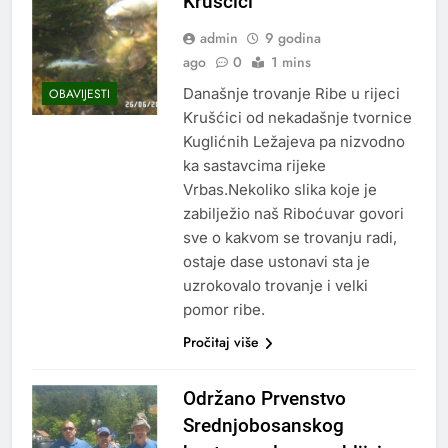
Krušćici
admin
9 godina
ago
0
1 mins
Današnje trovanje Ribe u rijeci
OBAVIJESTI
Krušćici od nekadašnje tvornice
Kuglićnih Ležajeva pa nizvodno
ka sastavcima rijeke
Vrbas.Nekoliko slika koje je
zabilježio naš Riboćuvar govori
sve o kakvom se trovanju radi,
ostaje dase ustonavi sta je
uzrokovalo trovanje i velki
pomor ribe.
Pročitaj više
Održano Prvenstvo
Srednjobosanskog