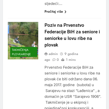
sljedeći:…
Pročitaj više
Poziv na Prvenstvo
Federacije BiH za seniore i
seniorke u lovu ribe na
plovak
TAKMIČENJA
admin
9 godina
PLOVKARENJE
ago
0
1 mins
Prvenstvo Federacije BiH za
seniore i seniorke u lovu ribe na
plovak će biti održano dana 06.
maja 2017. godine (subota) u
Sarajevu na stazi “Lađenica” , a
domaćin je USR “Sarajevo 1906”.
Takmičenje je u ekipnoj i
pojedinačnoj konkurenciji, a