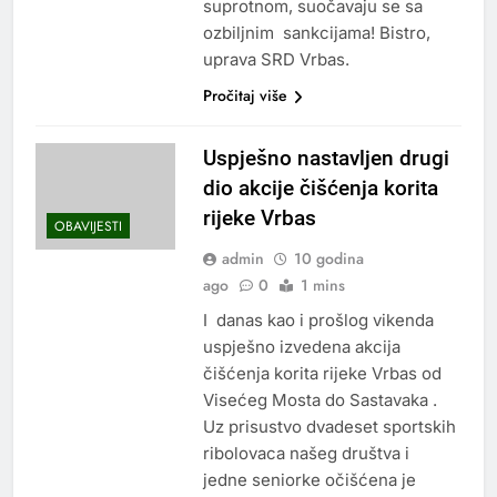
suprotnom, suočavaju se sa
ozbiljnim sankcijama! Bistro,
uprava SRD Vrbas.
Pročitaj više
Uspješno nastavljen drugi
dio akcije čišćenja korita
rijeke Vrbas
OBAVIJESTI
admin
10 godina
ago
0
1 mins
I danas kao i prošlog vikenda
uspješno izvedena akcija
čišćenja korita rijeke Vrbas od
Visećeg Mosta do Sastavaka .
Uz prisustvo dvadeset sportskih
ribolovaca našeg društva i
jedne seniorke očišćena je