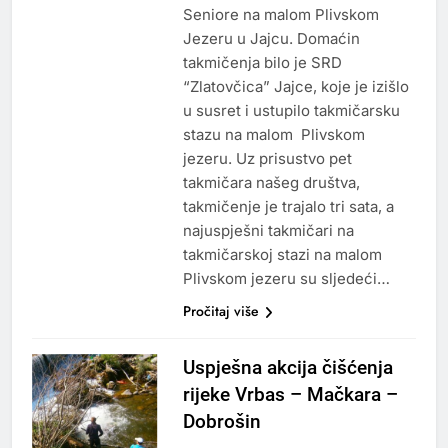
Seniore na malom Plivskom
Jezeru u Jajcu. Domaćin
takmičenja bilo je SRD
“Zlatovčica” Jajce, koje je izišlo
u susret i ustupilo takmičarsku
stazu na malom Plivskom
jezeru. Uz prisustvo pet
takmičara našeg društva,
takmičenje je trajalo tri sata, a
najuspješni takmičari na
takmičarskoj stazi na malom
Plivskom jezeru su sljedeći…
Pročitaj više
Uspješna akcija čišćenja
rijeke Vrbas – Mačkara –
Dobrošin