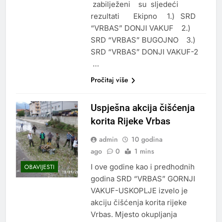
zabilježeni su sljedeći
rezultati Ekipno 1.) SRD
“VRBAS” DONJI VAKUF 2.)
SRD “VRBAS” BUGOJNO 3.)
SRD “VRBAS” DONJI VAKUF-2
…
Pročitaj više
Uspješna akcija čišćenja
korita Rijeke Vrbas
admin
10 godina
ago
0
1 mins
I ove godine kao i predhodnih
OBAVIJESTI
godina SRD “VRBAS” GORNJI
VAKUF-USKOPLJE izvelo je
akciju čišćenja korita rijeke
Vrbas. Mjesto okupljanja