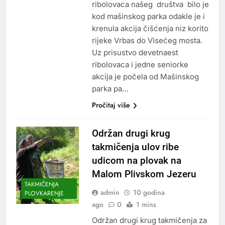
ribolovaca našeg društva bilo je
kod mašinskog parka odakle je i
krenula akcija čišćenja niz korito
rijeke Vrbas do Visećeg mosta.
Uz prisustvo devetnaest
ribolovaca i jedne seniorke
akcija je počela od Mašinskog
parka pa…
Pročitaj više
Održan drugi krug
takmičenja ulov ribe
udicom na plovak na
Malom Plivskom Jezeru
TAKMIČENJA
admin
10 godina
PLOVKARENJE
ago
0
1 mins
Održan drugi krug takmičenja za