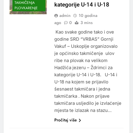
TAKMIČENJA
kategorije U-14 i U-18
PLOVKARENJE
admin
10 godina
ago
0
3 mins
Kao svake godine tako i ove
godine SRD “VRBAS” Gornji
Vakuf – Uskoplje organizovalo
je općinsko takmičenje ulov
ribe na plovak na velikom
Hadžića jezeru – Ždrimci za
kategorije U-14 i U-18. U-14 i
U-18 na kojem se prijavilo
šesnaest takmičara i jedna
takmičarka . Nakon prijave
takmičara usljedilo je izvlaćenje
mjesta te izlazak na stazu…
Pročitaj više