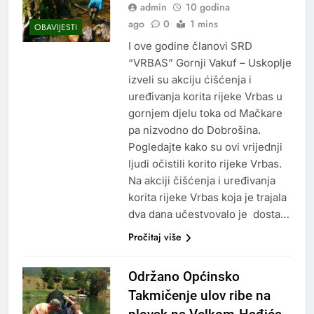
admin
10 godina
ago
0
1 mins
OBAVIJESTI
I ove godine članovi SRD
“VRBAS” Gornji Vakuf – Uskoplje
izveli su akciju ćišćenja i
uređivanja korita rijeke Vrbas u
gornjem djelu toka od Mačkare
pa nizvodno do Dobrošina.
Pogledajte kako su ovi vrijednji
ljudi očistili korito rijeke Vrbas.
Na akciji čišćenja i uređivanja
korita rijeke Vrbas koja je trajala
dva dana učestvovalo je dosta…
Pročitaj više
Održano Općinsko
Takmičenje ulov ribe na