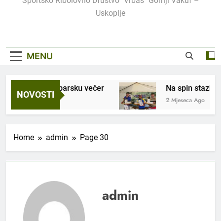
Sportsko Ribolovno Društvo "Vrbas" Gornji Vakuf –
Uskoplje
MENU
tradicionalnu Ribarsku večer
Na spin stazi Cars
NOVOSTI
2 Mjeseca Ago
Home
admin
Page 30
admin