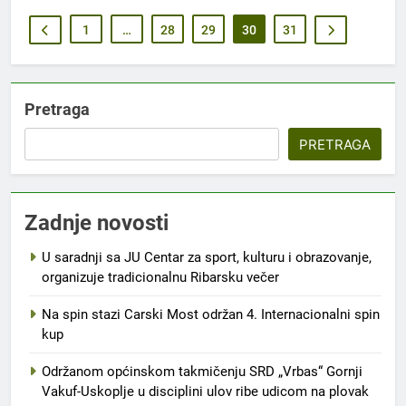
1
…
28
29
30
31
Pretraga
PRETRAGA
Zadnje novosti
U saradnji sa JU Centar za sport, kulturu i obrazovanje,
organizuje tradicionalnu Ribarsku večer
Na spin stazi Carski Most održan 4. Internacionalni spin
kup
Održanom općinskom takmičenju SRD „Vrbas“ Gornji
Vakuf-Uskoplje u disciplini ulov ribe udicom na plovak