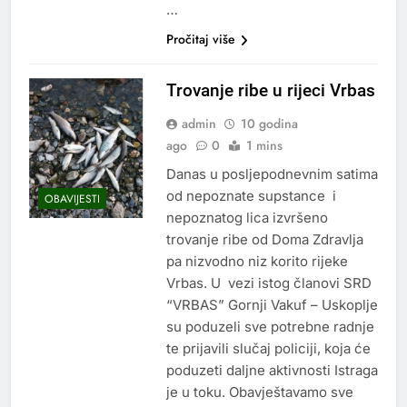
…
Pročitaj više
Trovanje ribe u rijeci Vrbas
admin
10 godina
ago
0
1 mins
Danas u posljepodnevnim satima
od nepoznate supstance i
OBAVIJESTI
nepoznatog lica izvršeno
trovanje ribe od Doma Zdravlja
pa nizvodno niz korito rijeke
Vrbas. U vezi istog članovi SRD
“VRBAS” Gornji Vakuf – Uskoplje
su poduzeli sve potrebne radnje
te prijavili slučaj policiji, koja će
poduzeti daljne aktivnosti Istraga
je u toku. Obavještavamo sve