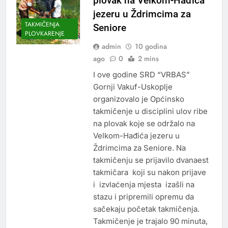
plovak na Velkom-Hađića
jezeru u Ždrimcima za
TAKMIČENJA
Seniore
PLOVKARENJE
admin
10 godina
ago
0
2 mins
I ove godine SRD “VRBAS”
Gornji Vakuf-Uskoplje
organizovalo je Općinsko
takmičenje u disciplini ulov ribe
na plovak koje se održalo na
Velkom-Hađića jezeru u
Ždrimcima za Seniore. Na
takmičenju se prijavilo dvanaest
takmičara koji su nakon prijave
i izvlaćenja mjesta izašli na
stazu i pripremili opremu da
sačekaju početak takmičenja.
Takmičenje je trajalo 90 minuta,