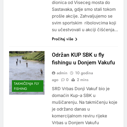
dionica od Viseceg mosta do
Sastavaka, gdje smo stali tokom
prošle akcije. Zahvaljujemo se
svim sportskim ribolovcima koji
su učestvovali u akciji čišćenja…
Pročitaj više
Održan KUP SBK u fly
fishingu u Donjem Vakufu
admin
10 godina
ago
0
2 mins
TAKMIČENJA FLY
SRD Vrbas Donji Vakuf bio je
FISHING
domaćin Kup-a SBK u
mušičarenju. Na takmičenju koje
je održano danas u
komercijalnom reviru rijeke
Vrbas u Donjem Vakufu