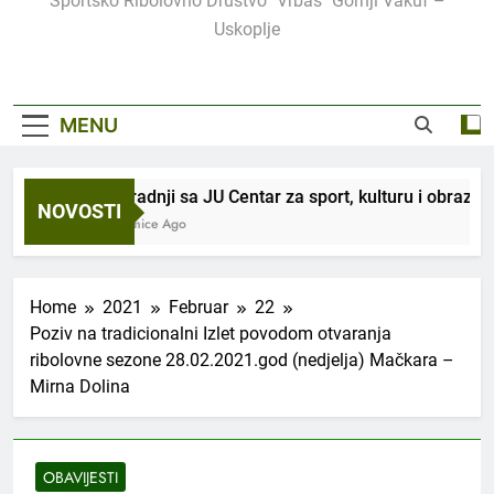
Sportsko Ribolovno Društvo "Vrbas" Gornji Vakuf –
Uskoplje
MENU
U saradnji sa JU Centar za sport, kulturu i obrazova
NOVOSTI
2 Sedmice Ago
Home
2021
Februar
22
Poziv na tradicionalni Izlet povodom otvaranja
ribolovne sezone 28.02.2021.god (nedjelja) Mačkara –
Mirna Dolina
OBAVIJESTI