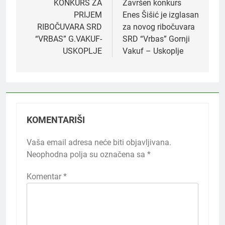
članaka
KONKURS ZA
Završen konkurs
PRIJEM
Enes Šišić je izglasan
RIBOČUVARA SRD
za novog ribočuvara
“VRBAS” G.VAKUF-
SRD “Vrbas” Gornji
USKOPLJE
Vakuf – Uskoplje
KOMENTARIŠI
Vaša email adresa neće biti objavljivana.
Neophodna polja su označena sa
*
Komentar
*