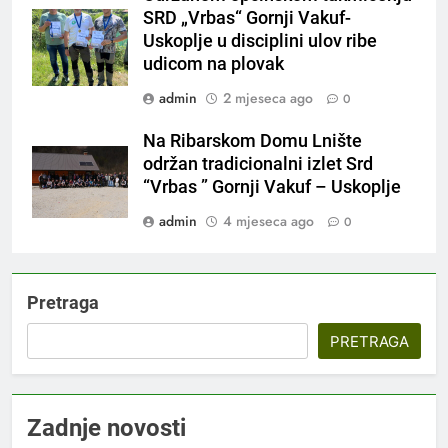
SRD „Vrbas“ Gornji Vakuf-
Uskoplje u disciplini ulov ribe
udicom na plovak
admin
2 mjeseca ago
0
Na Ribarskom Domu Lnište
održan tradicionalni izlet Srd
“Vrbas ” Gornji Vakuf – Uskoplje
admin
4 mjeseca ago
0
Pretraga
PRETRAGA
Zadnje novosti