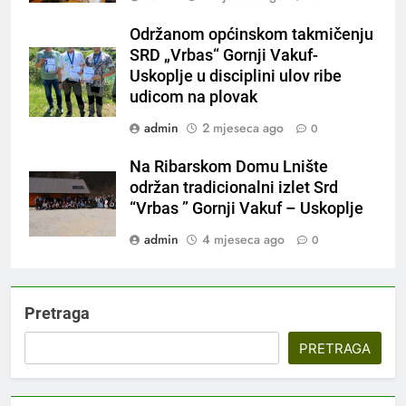
Održanom općinskom takmičenju
SRD „Vrbas“ Gornji Vakuf-
Uskoplje u disciplini ulov ribe
udicom na plovak
admin
2 mjeseca ago
0
Na Ribarskom Domu Lnište
održan tradicionalni izlet Srd
“Vrbas ” Gornji Vakuf – Uskoplje
admin
4 mjeseca ago
0
Pretraga
PRETRAGA