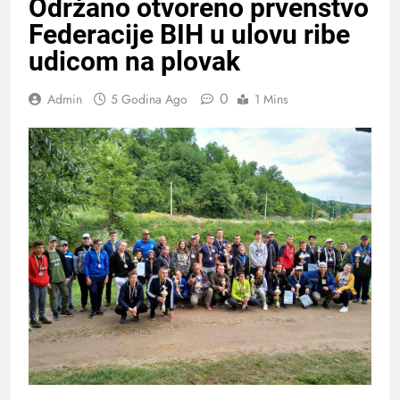
Održano otvoreno prvenstvo
Federacije BIH u ulovu ribe
udicom na plovak
0
Admin
5 Godina Ago
1 Mins