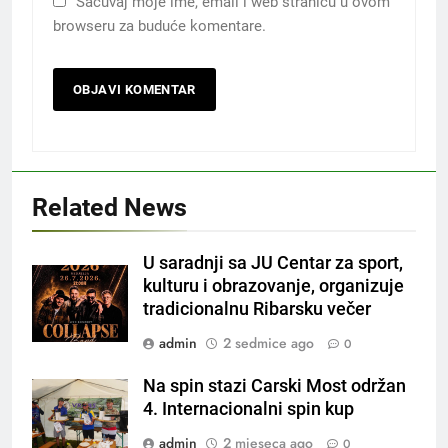
Sačuvaj moje ime, email i web stranicu u ovom
browseru za buduće komentare.
Related News
U saradnji sa JU Centar za sport,
kulturu i obrazovanje, organizuje
tradicionalnu Ribarsku večer
admin
2 sedmice ago
0
Na spin stazi Carski Most održan
4. Internacionalni spin kup
admin
2 mjeseca ago
0