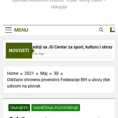
Sportsko Ribolovno Društvo "Vrbas" Gornji Vakuf –
Uskoplje
MENU
U saradnji sa JU Centar za sport, kulturu i obrazovan
NOVOSTI
2 Sedmice Ago
Home
2021
Maj
30
Održano otvoreno prvenstvo Federacije BIH u ulovu ribe
udicom na plovak
OBAVIJESTI
TAKMIČENJA PLOVKARENJE