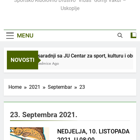
Sportsko Ribolovno Društvo "Vrbas" Gornji Vakuf –
Uskoplje
MENU
U saradnji sa JU Centar za sport, kulturu i obra
NOVOSTI
2 Sedmice Ago
Home
2021
Septembar
23
23. Septembra 2021.
NEDJELJA, 10. LISTOPADA
2021. U 08:00