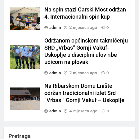
Na spin stazi Carski Most održan
4. Internacionalni spin kup
admin
2 mjeseca ago
0
Održanom općinskom takmičenju
SRD „Vrbas“ Gornji Vakuf-
Uskoplje u disciplini ulov ribe
udicom na plovak
admin
2 mjeseca ago
0
Na Ribarskom Domu Lnište
održan tradicionalni izlet Srd
“Vrbas ” Gornji Vakuf – Uskoplje
admin
4 mjeseca ago
0
Pretraga