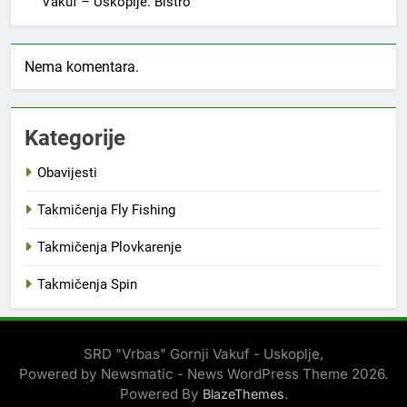
Vakuf – Uskoplje. Bistro
Nema komentara.
Kategorije
Obavijesti
Takmičenja Fly Fishing
Takmičenja Plovkarenje
Takmičenja Spin
SRD "Vrbas" Gornji Vakuf - Uskoplje,
Powered by Newsmatic - News WordPress Theme 2026.
Powered By
.
BlazeThemes