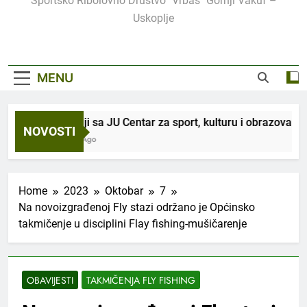
Sportsko Ribolovno Društvo "Vrbas" Gornji Vakuf –
Uskoplje
MENU
U saradnji sa JU Centar za sport, kulturu i obrazovanje, orga
NOVOSTI
3 Sedmice Ago
Home
2023
Oktobar
7
Na novoizgrađenoj Fly stazi održano je Općinsko
takmičenje u disciplini Flay fishing-mušičarenje
OBAVIJESTI
TAKMIČENJA FLY FISHING