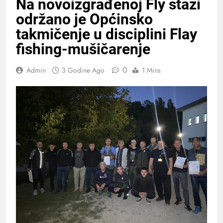
Na novoizgrađenoj Fly stazi
održano je Općinsko
takmičenje u disciplini Flay
fishing-mušičarenje
0
Admin
3 Godine Ago
1 Mins