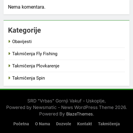
Nema komentara.
Kategorije
Obavijesti
Takmičenja Fly Fishing
Takmičenja Plovkarenje
Takmičenja Spin
SRD "Vrbas" Gornji Vakuf - Uskoplje,
Powered by Newsmatic - News WordPress Theme 2026.
Powered By
.
BlazeThemes
Početna
O Nama
Dozvole
Kontakt
Takmičenja