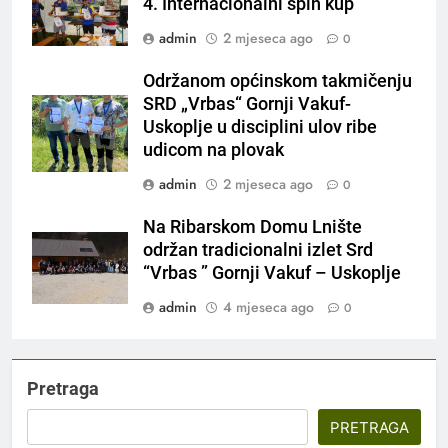
4. Internacionalni spin kup
admin
2 mjeseca ago
0
Održanom općinskom takmičenju
SRD „Vrbas“ Gornji Vakuf-
Uskoplje u disciplini ulov ribe
udicom na plovak
admin
2 mjeseca ago
0
Na Ribarskom Domu Lnište
održan tradicionalni izlet Srd
“Vrbas ” Gornji Vakuf – Uskoplje
admin
4 mjeseca ago
0
Pretraga
PRETRAGA