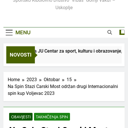
Sportsko Ribolovno Društvo "Vrbas" Gornji Vakuf –
Uskoplje
MENU
aradnji sa JU Centar za sport, kulturu i obrazovanje, organizuj
NOVOSTI
dmice Ago
Home
2023
Oktobar
15
Na Spin Stazi Carski Most održan drugi Internacionalni
spin kup Voljevac 2023
OBAVIJESTI
TAKMIČENJA SPIN