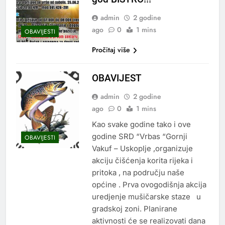
admin
2 godine
ago
0
1 mins
OBAVIJESTI
Pročitaj više
OBAVIJEST
admin
2 godine
ago
0
1 mins
Kao svake godine tako i ove
godine SRD “Vrbas “Gornji
OBAVIJESTI
Vakuf – Uskoplje ,organizuje
akciju čišćenja korita rijeka i
pritoka , na području naše
općine . Prva ovogodišnja akcija
uredjenje mušičarske staze u
gradskoj zoni. Planirane
aktivnosti će se realizovati dana