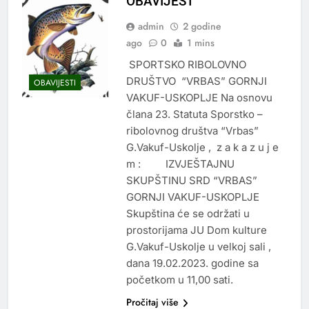
OBAVIJEST
admin
2 godine
ago
0
1 mins
SPORTSKO RIBOLOVNO
DRUŠTVO “VRBAS” GORNJI
OBAVIJESTI
VAKUF-USKOPLJE Na osnovu
člana 23. Statuta Sporstko –
ribolovnog društva “Vrbas”
G.Vakuf-Uskolje , z a k a z u j e
m : IZVJEŠTAJNU
SKUPŠTINU SRD “VRBAS”
GORNJI VAKUF-USKOPLJE
Skupština će se održati u
prostorijama JU Dom kulture
G.Vakuf-Uskolje u velkoj sali ,
dana 19.02.2023. godine sa
početkom u 11,00 sati.
Pročitaj više