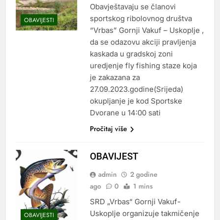
Obavještavaju se članovi
sportskog ribolovnog društva
OBAVIJESTI
“Vrbas” Gornji Vakuf – Uskoplje ,
da se odazovu akciji pravljenja
kaskada u gradskoj zoni
uredjenje fly fishing staze koja
je zakazana za
27.09.2023.godine(Srijeda)
okupljanje je kod Sportske
Dvorane u 14:00 sati
Pročitaj više
OBAVIJEST
admin
2 godine
ago
0
1 mins
SRD „Vrbas“ Gornji Vakuf-
Uskoplje organizuje takmičenje
OBAVIJESTI