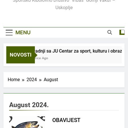
Sportsko Ribolovno Društvo "Vrbas" Gornji Vakuf –
Uskoplje
MENU
U saradnji sa JU Centar za sport, kulturu i obrazovan
NOVOSTI
3 Sedmice Ago
Home
2024
August
August 2024.
OBAVIJEST