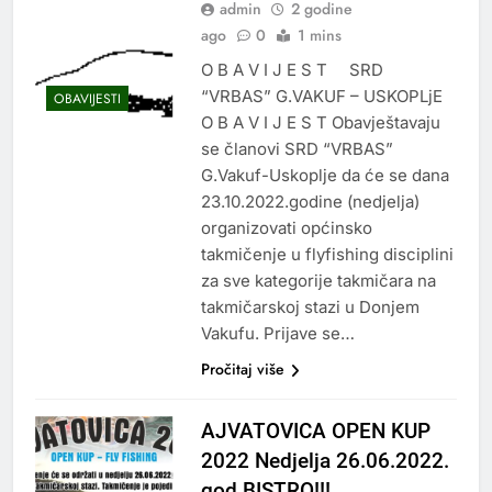
admin
2 godine
ago
0
1 mins
O B A V I J E S T SRD
“VRBAS” G.VAKUF – USKOPLjE
OBAVIJESTI
O B A V I J E S T Obavještavaju
se članovi SRD “VRBAS”
G.Vakuf-Uskoplje da će se dana
23.10.2022.godine (nedjelja)
organizovati općinsko
takmičenje u flyfishing disciplini
za sve kategorije takmičara na
takmičarskoj stazi u Donjem
Vakufu. Prijave se…
Pročitaj više
AJVATOVICA OPEN KUP
2022 Nedjelja 26.06.2022.
god BISTRO!!!