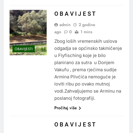
O B A V I J E S T
admin
2 godine
ago
0
1 mins
Zbog loših vremenskih uslova
odgadja se općinsko takmičenje
OBAVIJESTI
u Flyfisching koje je bilo
planirano za sutra u Donjem
Vakufu , prema rjećima sudije
Armina Plivćića nemoguće je
loviti ribu po ovako mutnoj
vodi.Zahvaljujemo se Arminu na
poslanoj fotografiji.
Pročitaj više
O B A V I J E S T