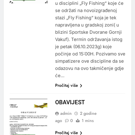
u disciplini „Fly Fishing“ koje će
se održati na novoizgrađenoj
stazi „Fly Fishing“ koja je tek
napravljena u gradskoj zoni( u
blizini Sportske Dvorane Gornji
Vakuf). Termin održavanja istog
je petak (06.10.2023g) koje
počinje od 15:00H. Pozivamo sve
simpatizere ove discipline da se
odazovu na ovo takmičenje gdje
će…
Pročitaj više
OBAVIJEST
admin
2 godine
ago
0
1 mins
Pročitaj više