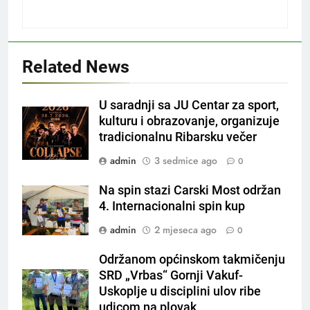
Related News
U saradnji sa JU Centar za sport,
kulturu i obrazovanje, organizuje
tradicionalnu Ribarsku večer
admin
3 sedmice ago
0
Na spin stazi Carski Most održan
4. Internacionalni spin kup
admin
2 mjeseca ago
0
Održanom općinskom takmičenju
SRD „Vrbas“ Gornji Vakuf-
Uskoplje u disciplini ulov ribe
udicom na plovak