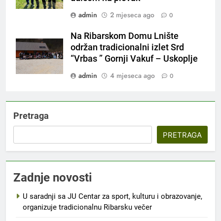
admin
2 mjeseca ago
0
Na Ribarskom Domu Lnište
održan tradicionalni izlet Srd
“Vrbas ” Gornji Vakuf – Uskoplje
admin
4 mjeseca ago
0
Pretraga
PRETRAGA
Zadnje novosti
U saradnji sa JU Centar za sport, kulturu i obrazovanje,
organizuje tradicionalnu Ribarsku večer