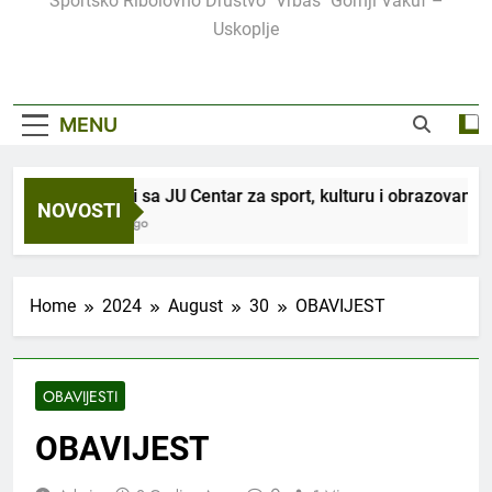
Sportsko Ribolovno Društvo "Vrbas" Gornji Vakuf –
Uskoplje
MENU
U saradnji sa JU Centar za sport, kulturu i obrazovanje, 
NOVOSTI
3 Sedmice Ago
Home
2024
August
30
OBAVIJEST
OBAVIJESTI
OBAVIJEST