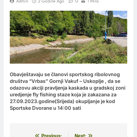
0
Admin
2 Godine Ago
1 Mins
Obavještavaju se članovi sportskog ribolovnog
društva “Vrbas” Gornji Vakuf – Uskoplje , da se
odazovu akciji pravljenja kaskada u gradskoj zoni
uredjenje fly fishing staze koja je zakazana za
27.09.2023.godine(Srijeda) okupljanje je kod
Sportske Dvorane u 14:00 sati
Previous:
Next: