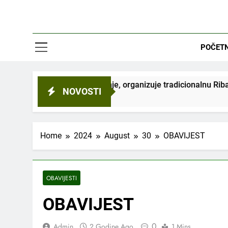
POČET
ulturu i obrazovanje, organizuje tradicionalnu Ribarsku večer
NOVOSTI
Home
2024
August
30
OBAVIJEST
OBAVIJESTI
OBAVIJEST
0
Admin
2 Godine Ago
1 Mins