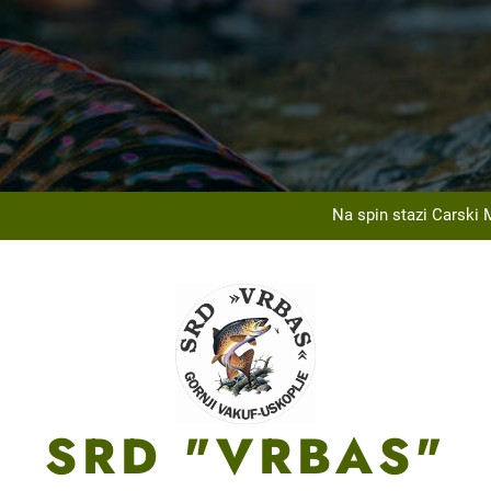
Na Ribarskom Domu Lnište održan tradicionalni izle
U saradnji sa JU Centar za sport, kulturu i obrazovanje, 
Na spin stazi Carski 
ržanom općinskom takmičenju SRD „Vrbas“ Gornji Vakuf-Uskoplje u 
Na Ribarskom Domu Lnište održan tradicionalni izle
U saradnji sa JU Centar za sport, kulturu i obrazovanje, 
Na spin stazi Carski 
SRD "VRBAS"
ržanom općinskom takmičenju SRD „Vrbas“ Gornji Vakuf-Uskoplje u 