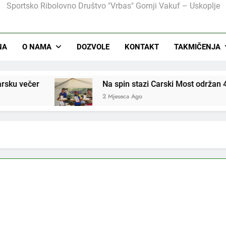
Sportsko Ribolovno Društvo "Vrbas" Gornji Vakuf – Uskoplje
Na Ribarskom Domu Lnište održan tradicionalni izle
NA
O NAMA
DOZVOLE
KONTAKT
TAKMIČENJA
Na spin stazi Carski Most održan 4. Internacion
2 Mjeseca Ago