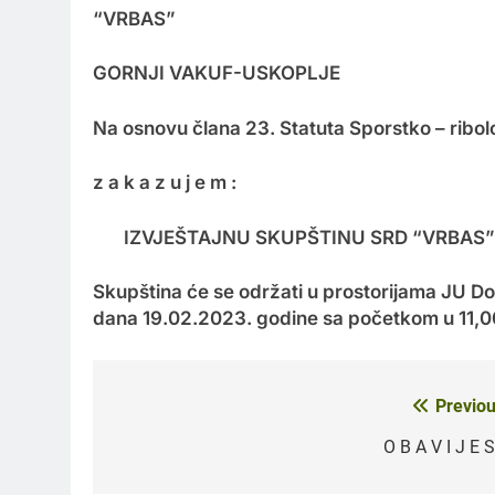
“VRBAS”
GORNJI VAKUF-USKOPLJE
Na osnovu člana 23. Statuta Sporstko – ribo
z a k a z u j e m :
IZVJEŠTAJNU SKUPŠTINU SRD “VRBAS”
Skupština će se održati u prostorijama JU Dom
dana 19.02.2023. godine sa početkom u 11,00
Previou
Navigacija
članaka
O B A V I J E 