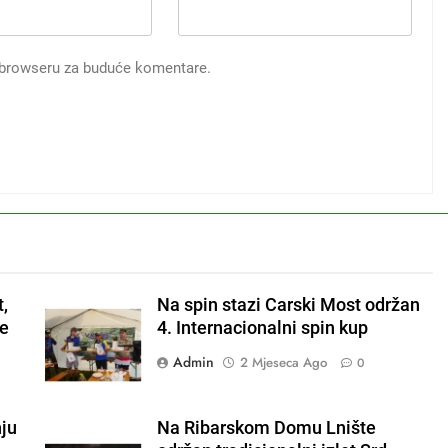
 browseru za buduće komentare.
t,
Na spin stazi Carski Most održan
je
4. Internacionalni spin kup
Admin
2 Mjeseca Ago
0
ju
Na Ribarskom Domu Lnište