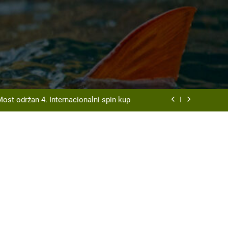
t Srd “Vrbas ” Gornji Vakuf – Uskoplje
organizuje tradicionalnu Ribarsku večer
Most održan 4. Internacionalni spin kup
disciplini ulov ribe udicom na plovak
t Srd “Vrbas ” Gornji Vakuf – Uskoplje
organizuje tradicionalnu Ribarsku večer
Most održan 4. Internacionalni spin kup
disciplini ulov ribe udicom na plovak