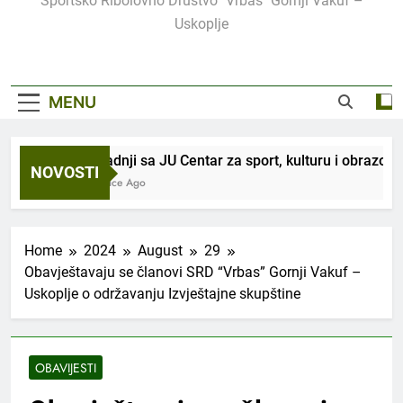
Sportsko Ribolovno Društvo "Vrbas" Gornji Vakuf –
Uskoplje
MENU
U saradnji sa JU Centar za sport, kulturu i obrazovan
NOVOSTI
2 Sedmice Ago
Home
2024
August
29
Obavještavaju se članovi SRD “Vrbas” Gornji Vakuf –
Uskoplje o održavanju Izvještajne skupštine
OBAVIJESTI