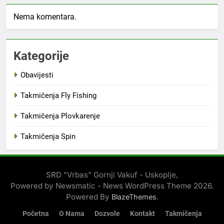
Nema komentara.
Kategorije
Obavijesti
Takmičenja Fly Fishing
Takmičenja Plovkarenje
Takmičenja Spin
SRD "Vrbas" Gornji Vakuf - Uskoplje,
Powered by Newsmatic - News WordPress Theme 2026.
Powered By
.
BlazeThemes
Početna
O Nama
Dozvole
Kontakt
Takmičenja