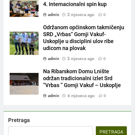
4. Internacionalni spin kup
admin
2 mjeseca ago
0
Održanom općinskom takmičenju
SRD „Vrbas“ Gornji Vakuf-
Uskoplje u disciplini ulov ribe
udicom na plovak
admin
2 mjeseca ago
0
Na Ribarskom Domu Lnište
održan tradicionalni izlet Srd
“Vrbas ” Gornji Vakuf – Uskoplje
admin
4 mjeseca ago
0
Pretraga
PRETRAGA