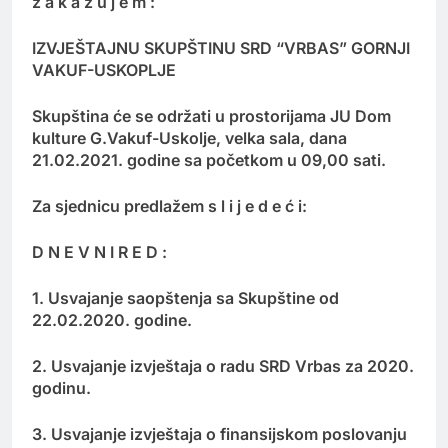
z a k a z u j e m :
IZVJEŠTAJNU SKUPŠTINU SRD “VRBAS” GORNJI
VAKUF-USKOPLJE
Skupština će se održati u prostorijama JU Dom
kulture G.Vakuf-Uskolje, velka sala, dana
21.02.2021. godine sa početkom u 09,00 sati.
Za sjednicu predlažem s l i j e d e ć i:
D N E V N I R E D :
1. Usvajanje saopštenja sa Skupštine od
22.02.2020. godine.
2. Usvajanje izvještaja o radu SRD Vrbas za 2020.
godinu.
3. Usvajanje izvještaja o finansijskom poslovanju