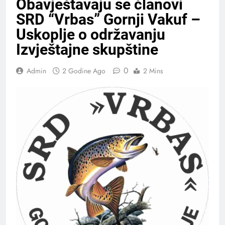
Obavještavaju se članovi
SRD “Vrbas” Gornji Vakuf –
Uskoplje o održavanju
Izvještajne skupštine
0
Admin
2 Godine Ago
2 Mins