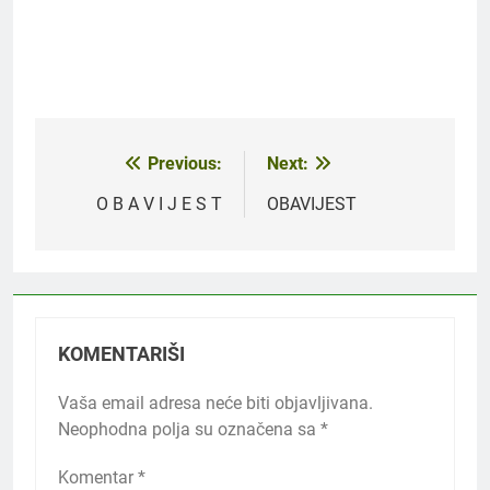
Previous:
Next:
Navigacija
članaka
O B A V I J E S T
OBAVIJEST
KOMENTARIŠI
Vaša email adresa neće biti objavljivana.
Neophodna polja su označena sa
*
Komentar
*