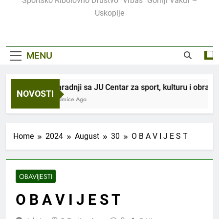
Sportsko Ribolovno Društvo "Vrbas" Gornji Vakuf –
Uskoplje
MENU
U saradnji sa JU Centar za sport, kulturu i obrazov
NOVOSTI
3 Sedmice Ago
Home
2024
August
30
O B A V I J E S T
OBAVIJESTI
O B A V I J E S T