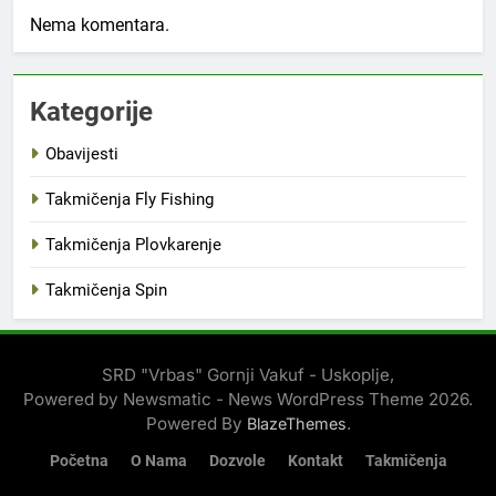
Nema komentara.
Kategorije
Obavijesti
Takmičenja Fly Fishing
Takmičenja Plovkarenje
Takmičenja Spin
SRD "Vrbas" Gornji Vakuf - Uskoplje,
Powered by Newsmatic - News WordPress Theme 2026.
Powered By
.
BlazeThemes
Početna
O Nama
Dozvole
Kontakt
Takmičenja