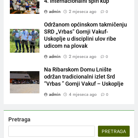
4. Internacionalni spin kup
admin
2 mjeseca ago
0
Održanom općinskom takmičenju
SRD „Vrbas“ Gornji Vakuf-
Uskoplje u disciplini ulov ribe
udicom na plovak
admin
2 mjeseca ago
0
Na Ribarskom Domu Lnište
održan tradicionalni izlet Srd
“Vrbas ” Gornji Vakuf – Uskoplje
admin
4 mjeseca ago
0
Pretraga
PRETRAGA