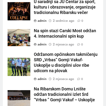
U saradnji sa JU Centar za sport,
kulturu i obrazovanje, organizuje
tradicionalnu Ribarsku večer
admin
2 sedmice ago
0
Na spin stazi Carski Most održan
4. Internacionalni spin kup
admin
2 mjeseca ago
0
Održanom općinskom takmičenju
SRD „Vrbas“ Gornji Vakuf-
Uskoplje u disciplini ulov ribe
udicom na plovak
admin
2 mjeseca ago
0
Na Ribarskom Domu Lnište
održan tradicionalni izlet Srd
“Vrbas ” Gornji Vakuf – Uskoplje