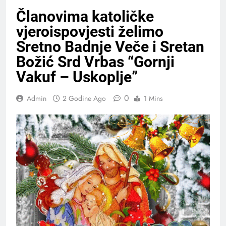
Članovima katoličke
vjeroispovjesti želimo
Sretno Badnje Veče i Sretan
Božić Srd Vrbas “Gornji
Vakuf – Uskoplje”
0
Admin
2 Godine Ago
1 Mins