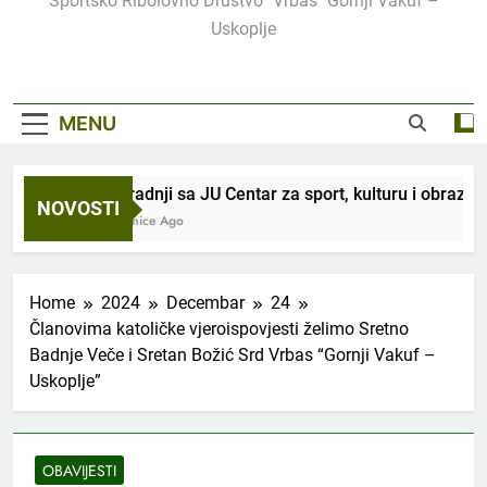
Sportsko Ribolovno Društvo "Vrbas" Gornji Vakuf –
Uskoplje
MENU
U saradnji sa JU Centar za sport, kulturu i obrazova
NOVOSTI
2 Sedmice Ago
Home
2024
Decembar
24
Članovima katoličke vjeroispovjesti želimo Sretno
Badnje Veče i Sretan Božić Srd Vrbas “Gornji Vakuf –
Uskoplje”
OBAVIJESTI