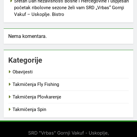
Sretan Dan nezavisnosti Bosne i Hercegovine i uspješan
početak ribolovne sezone želi vam SRD „Vrbas“ Gornji
Vakuf – Uskoplje. Bistro
Nema komentara.
Kategorije
Obavijesti
Takmičenja Fly Fishing
Takmičenja Plovkarenje
Takmičenja Spin
SRD "Vrbas" Gornji Vakuf - Uskoplje,