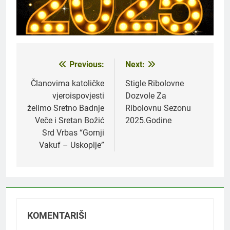
Previous:
Next:
Navigacija
članaka
Članovima katoličke
Stigle Ribolovne
vjeroispovjesti
Dozvole Za
želimo Sretno Badnje
Ribolovnu Sezonu
Veče i Sretan Božić
2025.Godine
Srd Vrbas “Gornji
Vakuf – Uskoplje”
KOMENTARIŠI