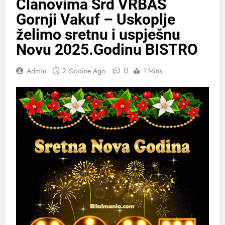
Članovima Srd VRBAS
Gornji Vakuf – Uskoplje
želimo sretnu i uspješnu
Novu 2025.Godinu BISTRO
0
Admin
2 Godine Ago
1 Mins