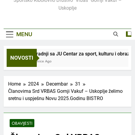
Sportsko Ribolovno Društvo "Vrbas" Gornji Vakuf –
Uskoplje
MENU
U saradnji sa JU Centar za sport, kulturu i obrazova
NOVOSTI
3 Sedmice Ago
Home
2024
Decembar
31
Članovima Srd VRBAS Gornji Vakuf – Uskoplje želimo
sretnu i uspješnu Novu 2025.Godinu BISTRO
OBAVIJESTI