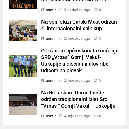
admin
3 sedmice ago
0
Na spin stazi Carski Most održan
4. Internacionalni spin kup
admin
2 mjeseca ago
0
Održanom općinskom takmičenju
SRD „Vrbas“ Gornji Vakuf-
Uskoplje u disciplini ulov ribe
udicom na plovak
admin
2 mjeseca ago
0
Na Ribarskom Domu Lnište
održan tradicionalni izlet Srd
“Vrbas ” Gornji Vakuf – Uskoplje
admin
4 mjeseca ago
0