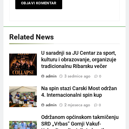
Related News
U saradnji sa JU Centar za sport,
kulturu i obrazovanje, organizuje
tradicionalnu Ribarsku večer
admin
3 sedmice ago
0
Na spin stazi Carski Most održan
4. Internacionalni spin kup
admin
2 mjeseca ago
0
Održanom općinskom takmičenju
SRD „Vrbas“ Gornji Vakuf-