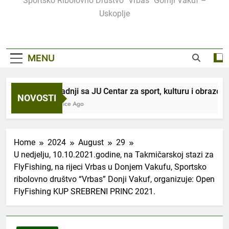
Sportsko Ribolovno Društvo "Vrbas" Gornji Vakuf –
Uskoplje
MENU
U saradnji sa JU Centar za sport, kulturu i obrazovan
NOVOSTI
3 Sedmice Ago
Home
2024
August
29
U nedjelju, 10.10.2021.godine, na Takmičarskoj stazi za
FlyFishing, na rijeci Vrbas u Donjem Vakufu, Sportsko
ribolovno društvo “Vrbas” Donji Vakuf, organizuje: Open
FlyFishing KUP SREBRENI PRINC 2021.