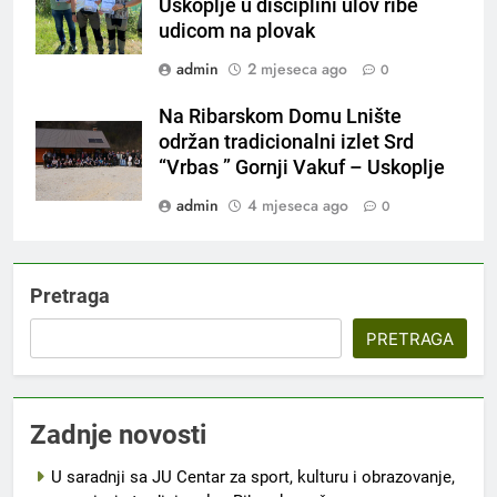
Uskoplje u disciplini ulov ribe
udicom na plovak
admin
2 mjeseca ago
0
Na Ribarskom Domu Lnište
održan tradicionalni izlet Srd
“Vrbas ” Gornji Vakuf – Uskoplje
admin
4 mjeseca ago
0
Pretraga
PRETRAGA
Zadnje novosti
U saradnji sa JU Centar za sport, kulturu i obrazovanje,