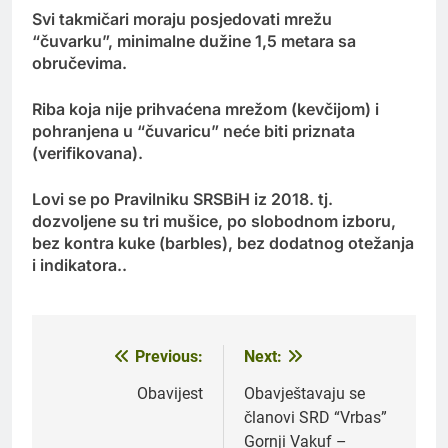
Svi takmičari moraju posjedovati mrežu
“čuvarku”, minimalne dužine 1,5 metara sa
obručevima.
Riba koja nije prihvaćena mrežom (kevčijom) i
pohranjena u “čuvaricu” neće biti priznata
(verifikovana).
Lovi se po Pravilniku SRSBiH iz 2018. tj.
dozvoljene su tri mušice, po slobodnom izboru,
bez kontra kuke (barbles), bez dodatnog otežanja
i indikatora..
Previous:
Next:
Navigacija
članaka
Obavijest
Obavještavaju se
članovi SRD “Vrbas”
Gornji Vakuf –