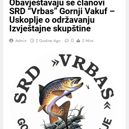
Obavještavaju se članovi
SRD “Vrbas” Gornji Vakuf –
Uskoplje o održavanju
Izvještajne skupštine
0
Admin
2 Godine Ago
2 Mins