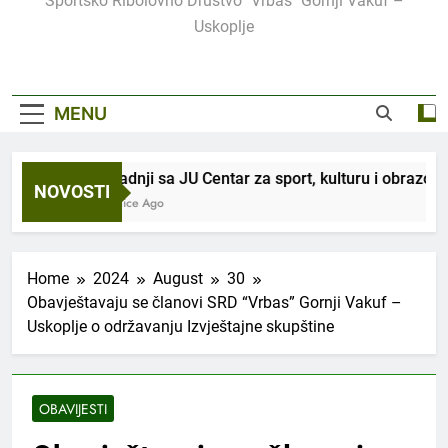
Sportsko Ribolovno Društvo "Vrbas" Gornji Vakuf –
Uskoplje
MENU
U saradnji sa JU Centar za sport, kulturu i obrazovan
NOVOSTI
3 Sedmice Ago
Home
2024
August
30
Obavještavaju se članovi SRD “Vrbas” Gornji Vakuf –
Uskoplje o održavanju Izvještajne skupštine
OBAVIJESTI