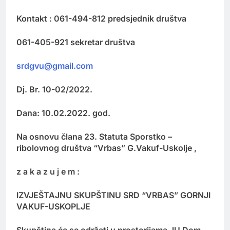
Kontakt : 061-494-812 predsjednik društva
061-405-921 sekretar društva
srdgvu@gmail.com
Dj. Br. 10-02/2022.
Dana: 10.02.2022. god.
Na osnovu člana 23. Statuta Sporstko –
ribolovnog društva “Vrbas” G.Vakuf-Uskolje ,
z a k a z u j e m :
IZVJEŠTAJNU SKUPŠTINU SRD “VRBAS” GORNJI
VAKUF-USKOPLJE