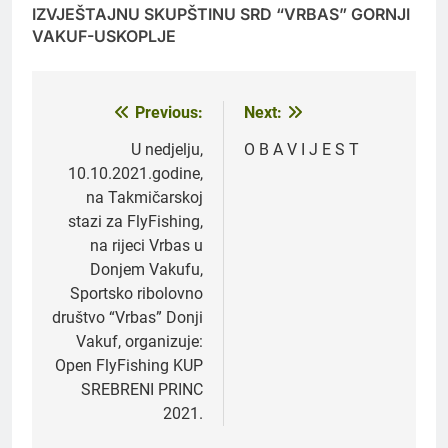
IZVJEŠTAJNU SKUPŠTINU SRD “VRBAS” GORNJI
VAKUF-USKOPLJE
Previous:
Next:
Navigacija
članaka
U nedjelju,
O B A V I J E S T
10.10.2021.godine,
na Takmičarskoj
stazi za FlyFishing,
na rijeci Vrbas u
Donjem Vakufu,
Sportsko ribolovno
društvo “Vrbas” Donji
Vakuf, organizuje:
Open FlyFishing KUP
SREBRENI PRINC
2021.