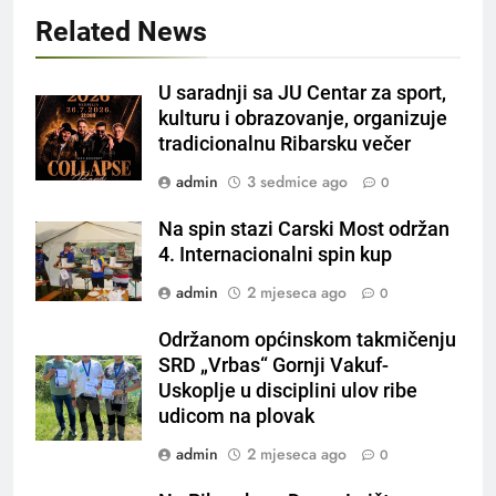
Related News
U saradnji sa JU Centar za sport,
kulturu i obrazovanje, organizuje
tradicionalnu Ribarsku večer
admin
3 sedmice ago
0
Na spin stazi Carski Most održan
4. Internacionalni spin kup
admin
2 mjeseca ago
0
Održanom općinskom takmičenju
SRD „Vrbas“ Gornji Vakuf-
Uskoplje u disciplini ulov ribe
udicom na plovak
admin
2 mjeseca ago
0